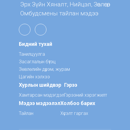
Эрх Зүйн Хяналт, Нийцэл, Зөвлөгөө,
Омбудсмены тайлан мэдээ
Бидний тухай
Танилцуулга
Засаглалын бүтэц
Зөвлөлийн дүрэм, журам
Цагийн хэлхээ
Хурлын шийдвэр
Гэрээ
Хамтарсан мэдэгдэл
Гэрээний хэрэгжилт
Мэдээ мэдээлэл
Холбоо барих
Тайлан
Хүсэлт гаргах