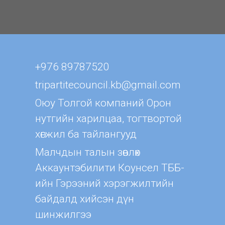
+976 89787520
tripartitecouncil.kb@gmail.com
Оюу Толгой компаний Орон
нутгийн харилцаа, тогтвортой
хөгжил ба тайлангууд
Малчдын талын зөвлөх
Aккаунтэбилити Коунсел ТББ-
ийн Гэрээний хэрэгжилтийн
байдалд хийсэн дүн
шинжилгээ