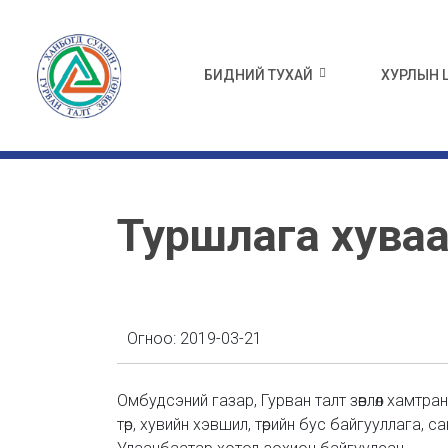
БИДНИЙ ТУХАЙ
ХУРЛЫН
Туршлага хуваа
Огноо:
2019-03-21
Омбудсэний газар, Гурван талт зөвлөл хамт
төр, хувийн хэвшил, төрийн бус байгууллага, 