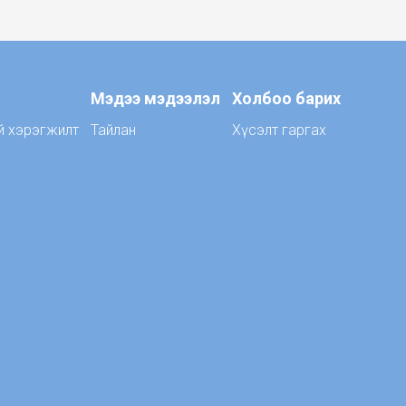
Мэдээ мэдээлэл
Холбоо барих
й хэрэгжилт
Тайлан
Хүсэлт гаргах