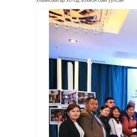
Улаанбаатар хотод зохион байгуулсан.