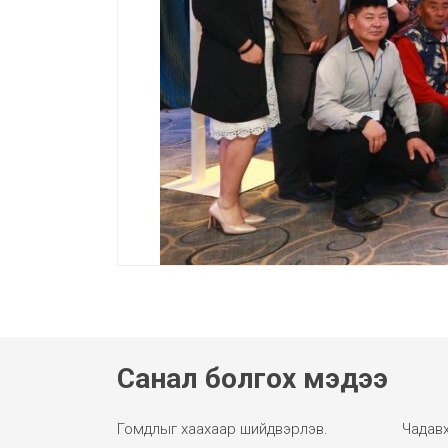
Санал болгох мэдээ
Гомдлыг хаахаар шийдвэрлэв.
Чадавх