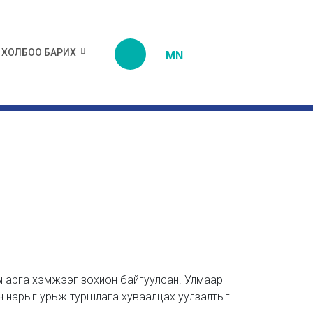
ХОЛБОО БАРИХ
MN
ны арга хэмжээг зохион байгуулсан. Улмаар
лөгч нарыг урьж туршлага хуваалцах уулзалтыг