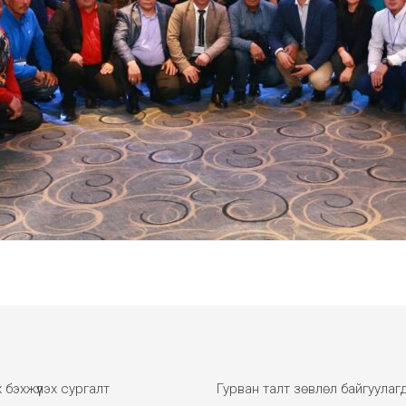
 бэхжүүлэх сургалт
Гурван талт зөвлөл байгуулаг