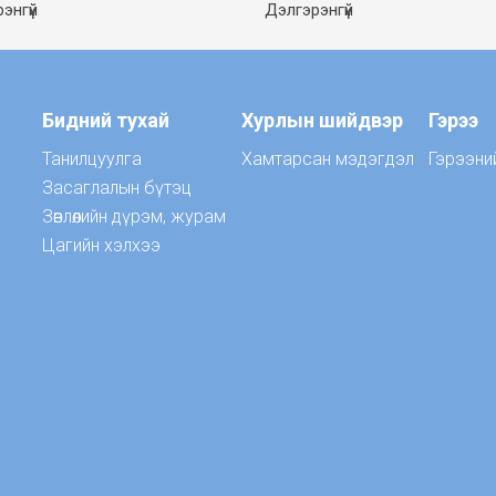
энгүй
Дэлгэрэнгүй
Бидний тухай
Хурлын шийдвэр
Гэрээ
Танилцуулга
Хамтарсан мэдэгдэл
Гэрээни
Засаглалын бүтэц
Зөвлөлийн дүрэм, журам
Цагийн хэлхээ