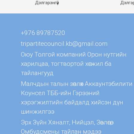
Дэлгэрэнгүй
Дэлгэр
+976 89787520
tripartitecouncil.kb@gmail.com
Оюу Толгой компаний Орон нутгийн
харилцаа, тогтвортой хөгжил ба
тайлангууд
Малчдын талын зөвлөх Aккаунтэбилити
Коунсел ТББ-ийн Гэрээний
хэрэгжилтийн байдалд хийсэн дүн
шинжилгээ
Эрх Зүйн Хяналт, Нийцэл, Зөвлөгөө,
Омбудсмены тайлан мэдээ