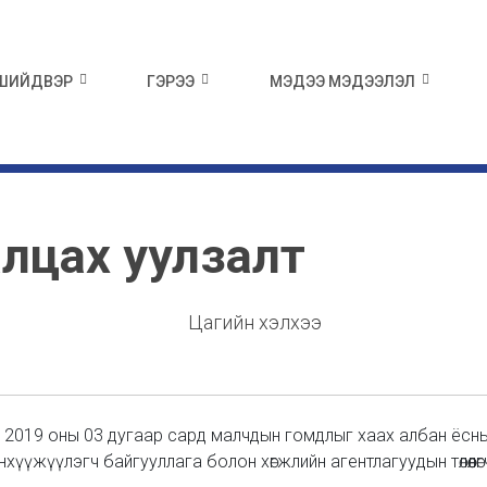
 ШИЙДВЭР
ГЭРЭЭ
МЭДЭЭ МЭДЭЭЛЭЛ
лцах уулзалт
Цагийн хэлхээ
ран 2019 оны 03 дугаар сард малчдын гомдлыг хаах албан ёс
санхүүжүүлэгч байгууллага болон хөгжлийн агентлагуудын төлөө