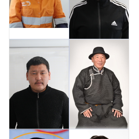
Орон нутгийн
харилцааны хэлтсийн
мэргэжилтэн
Оюу Толгой компанийн
Гавилууд багийн
төлөөлөл
малчдын төлөөлөл
Гавилууд багийн
Баян багийн малчдын
малчдын төлөөлөл
төлөөлөл