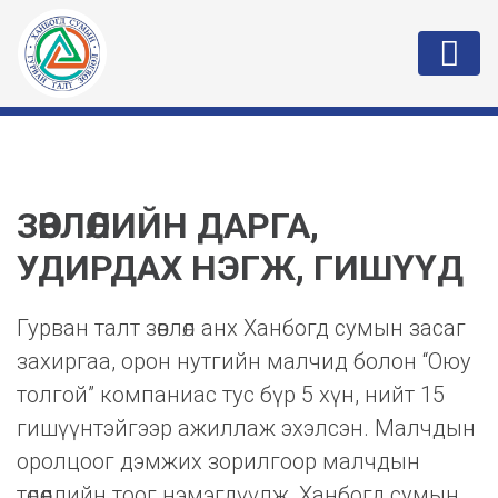
ЗӨВЛӨЛИЙН ДАРГА,
УДИРДАХ НЭГЖ, ГИШҮҮД
Гурван талт зөвлөл анх Ханбогд сумын засаг
захиргаа, орон нутгийн малчид болон “Оюу
толгой” компаниас тус бүр 5 хүн, нийт 15
гишүүнтэйгээр ажиллаж эхэлсэн. Малчдын
оролцоог дэмжих зорилгоор малчдын
төлөөллийн тоог нэмэгдүүлж, Ханбогд сумын