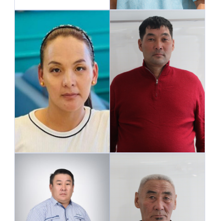
Ханбогд сумын Засаг
даргын Тамгын газрын
мэргэжилтэн
Орон нутгийн засаг
Жавхлант багийн
захиргааны төлөөлөл
малчдын төлөөлөл