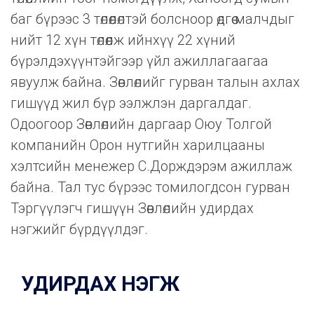
баг бүрээс 3 төлөөлөлтэй болсноор өдгөө малчдыг
нийт 12 хүн төлөөлж ийнхүү 22 хүний
бүрэлдэхүүнтэйгээр үйл ажиллагаагаа
явуулж байна. Зөвлөлийг гурван талын ахлах
гишүүд жил бүр ээлжлэн даргалдаг.
Одоогоор Зөвлөлийн даргаар Оюу Толгой
компанийн Орон нутгийн харилцааны
хэлтсийн менежер С.Дорждэрэм ажиллаж
байна. Тал тус бүрээс томилогдсон гурван
Тэргүүлэгч гишүүн Зөвлөлийн удирдах
нэгжийг бүрдүүлдэг.
УДИРДАХ НЭГЖ