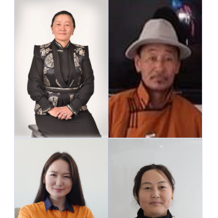
Номгон багийн малчдын
Номгон багийн малчдын
төлөөлөл
төлөөлөл