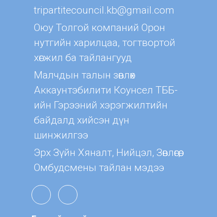
tripartitecouncil.kb@gmail.com
Оюу Толгой компаний Орон
нутгийн харилцаа, тогтвортой
хөгжил ба тайлангууд
Малчдын талын зөвлөх
Aккаунтэбилити Коунсел ТББ-
ийн Гэрээний хэрэгжилтийн
байдалд хийсэн дүн
шинжилгээ
Эрх Зүйн Хяналт, Нийцэл, Зөвлөгөө,
Омбудсмены тайлан мэдээ