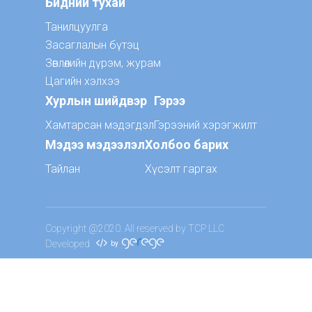
Бидний тухай
Танилцуулга
Засаглалын бүтэц
Зөвлөлийн дүрэм, журам
Цагийн хэлхээ
Хурлын шийдвэр
Гэрээ
Хамтарсан мэдэгдэл
Гэрээний хэрэгжилт
Мэдээ мэдээлэл
Холбоо барих
Тайлан
Хүсэлт гаргах
Copyright @2020. All reserved by TCP LLC
Developed
by