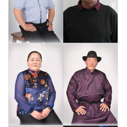
Номгон багийн малчдын
Баян багийн малчдын
төлөөлөл
төлөөлөл
Гавилууд багийн
Баян багийн малчдын
малчдын төлөөлөл
төлөөлөл