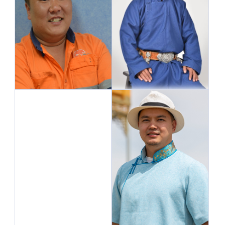
Өсөлт хөгжлийн Хамтын
ажиллагаа хариуцсан
Ерөнхий Зөвлөх
Оюу Толгой компанийн
Жавхлант багийн
төлөөлөл
малчдын төлөөлөл
Орон нутгийн
харилцааны хэлтэсийн
Бүсийн эдийн засгийн
Байгаль орчны хэлтсийн
хөгжил хариуцсан
менежер
Мэргэжилтэн
Оюу Толгой компанийн
Оюу Толгой компанийн
төлөөлөл
төлөөлөл