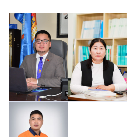
Ханбогд сумын Засаг
даргын орлогч
Орон нутгийн засаг
Жавхлант багийн
захиргааны төлөөлөл
малчдын төлөөлөл