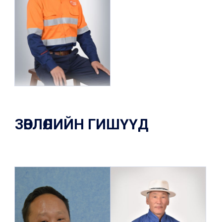
Оюу Толгой компанийн
Орон нутгийн дэмжлэг,
түншлэлийн менежер
Оюу Толгой компанийн
төлөөлөл
ЗӨВЛӨЛИЙН ГИШҮҮД