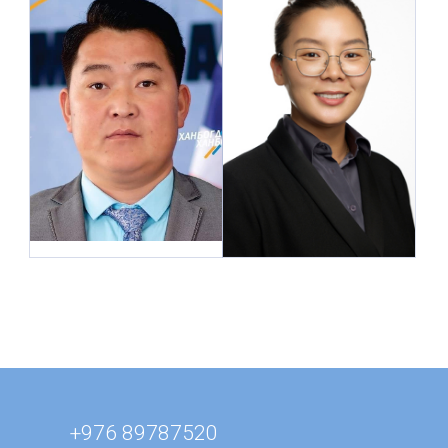
Жавхлант багийн Засаг
дарга
Орон нутгийн засаг
Гурван талт зөвлөлийн
захиргааны төлөөлөл
хараат бус нарийн бичиг
+976 89787520