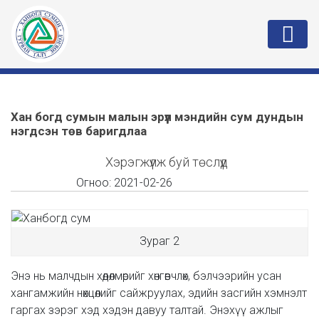
Хан богд сумын малын эрүүл мэндийн сум дундын
нэгдсэн төв баригдлаа
Хэрэгжүүлж буй төслүүд
Огноо:
2021-02-26
Зураг 2
Энэ нь малчдын хөдөлмөрийг хөнгөвчлөх, бэлчээрийн усан
хангамжийн нөхцөлийг сайжруулах, эдийн засгийн хэмнэлт
гаргах зэрэг хэд хэдэн давуу талтай. Энэхүү ажлыг