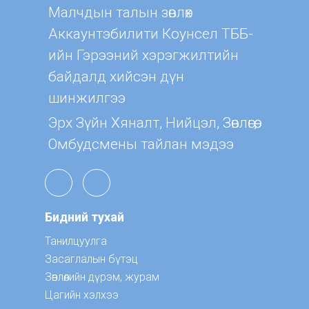
Малчдын талын зөвлөх
Aккаунтэбилити Коунсел ТББ-
ийн Гэрээний хэрэгжилтийн
байдалд хийсэн дүн
шинжилгээ
Эрх Зүйн Хяналт, Нийцэл, Зөвлөгөө,
Омбудсмены тайлан мэдээ
Бидний тухай
Танилцуулга
Засаглалын бүтэц
Зөвлөлийн дүрэм, журам
Цагийн хэлхээ