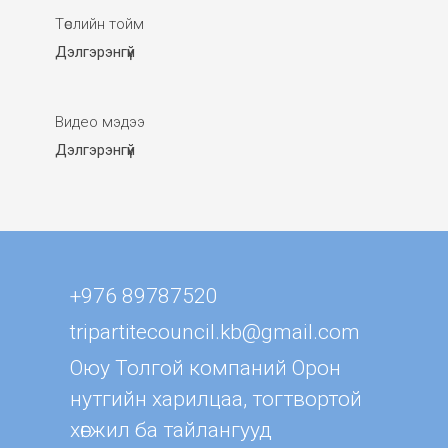
Төслийн тойм
Дэлгэрэнгүй
Видео мэдээ
Дэлгэрэнгүй
+976 89787520
tripartitecouncil.kb@gmail.com
Оюу Толгой компаний Орон
нутгийн харилцаа, тогтвортой
хөгжил ба тайлангууд