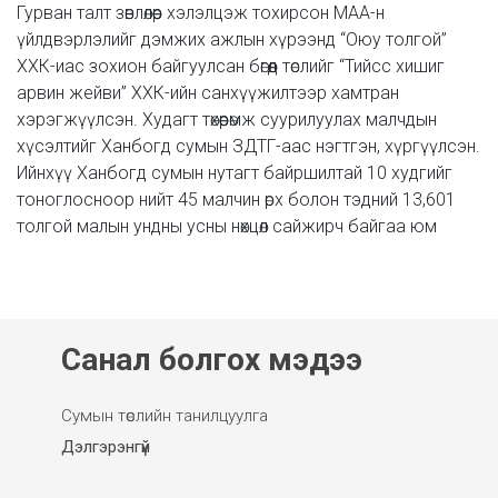
Гурван талт зөвлөлөөр хэлэлцэж тохирсон МАА-н
үйлдвэрлэлийг дэмжих ажлын хүрээнд “Оюу толгой”
ХХК-иас зохион байгуулсан бөгөөд төслийг “Тийсс хишиг
арвин жейви” ХХК-ийн санхүүжилтээр хамтран
хэрэгжүүлсэн. Худагт төхөөрөмж суурилуулах малчдын
хүсэлтийг Ханбогд сумын ЗДТГ-аас нэгтгэн, хүргүүлсэн.
Ийнхүү Ханбогд сумын нутагт байршилтай 10 худгийг
тоноглосноор нийт 45 малчин өрх болон тэдний 13,601
толгой малын ундны усны нөхцөл сайжирч байгаа юм
Санал болгох мэдээ
Сумын төслийн танилцуулга
Дэлгэрэнгүй