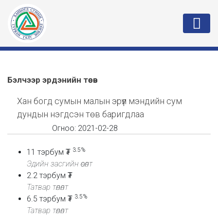
Бэлчээр эрдэнийн төсөв
Хан богд сумын малын эрүүл мэндийн сум
дундын нэгдсэн төв баригдлаа
Огноо:
2021-02-28
3.5%
11
тэрбум ₮
Эдийн засгийн өсөлт
2.2
тэрбум ₮
Татвар төлөлт
3.5%
6.5
тэрбум ₮
Татвар төлөлт