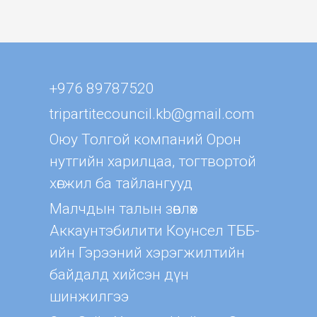
+976 89787520
tripartitecouncil.kb@gmail.com
Оюу Толгой компаний Орон
нутгийн харилцаа, тогтвортой
хөгжил ба тайлангууд
Малчдын талын зөвлөх
Aккаунтэбилити Коунсел ТББ-
ийн Гэрээний хэрэгжилтийн
байдалд хийсэн дүн
шинжилгээ