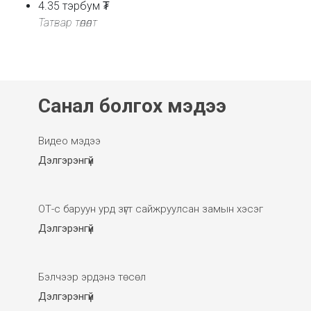
4.35
тэрбум ₮
Татвар төлөлт
Санал болгох мэдээ
Видео мэдээ
Дэлгэрэнгүй
ОТ-с баруун урд зүгт сайжруулсан замын хэсэг
Дэлгэрэнгүй
Бэлчээр эрдэнэ төсөл
Дэлгэрэнгүй