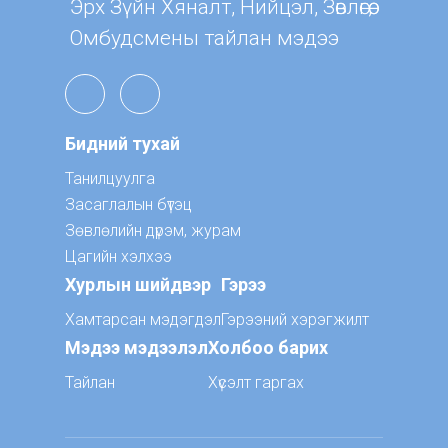
Эрх Зүйн Хяналт, Нийцэл, Зөвлөгөө,
Омбудсмены тайлан мэдээ
Бидний тухай
Танилцуулга
Засаглалын бүтэц
Зөвлөлийн дүрэм, журам
Цагийн хэлхээ
Хурлын шийдвэр
Гэрээ
Хамтарсан мэдэгдэл
Гэрээний хэрэгжилт
Мэдээ мэдээлэл
Холбоо барих
Тайлан
Хүсэлт гаргах