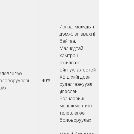
Иргэд, малчдын
дэмжлэг авахгүй
байгаа,
Малчидтай
хамтран
ажиллаж
ойлгуулах ёстой
өлөвлөгөө
ХБ-д хийгдсэн
оловсруулсан
40%
судалгаанууад
айх
үндэслэн
Бэлчээрийн
менежментийн
төлөвлөгөө
боловсруулах