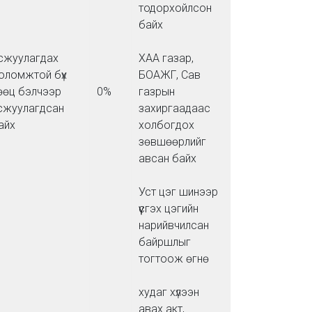
тодорхойлсон
байх
сжуулагдах
ХАА газар,
оломжтой бүх
БОАЖГ, Сав
өөц бэлчээр
0%
газрын
сжуулагдсан
захиргаадаас
айх
холбогдох
зөвшөөрлийг
авсан байх
Уст цэг шинээр
үүсгэх цэгийн
нарийвчилсан
байршлыг
тогтоож өгнө
худаг хүлээн
авах акт,