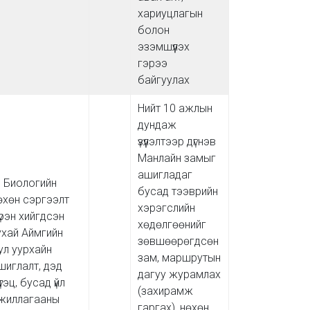
хариуцлагын
болон
эзэмшүүлэх
гэрээ
байгуулах
Нийт 10 ажлын
дундаж
үзүүлэлтээр дүгнэв
Манлайн замыг
ашигладаг
) Биологийн
бусад тээврийн
өхөн сэргээлт
хэрэгслийн
үрэн хийгдсэн
хөдөлгөөнийг
ухай Аймгийн
зөвшөөрөгдсөн
ул уурхайн
зам, маршрутын
шиглалт, дэд
дагуу журамлах
үтэц, бусад үйл
(захирамж
жиллагааны
гаргах), нөхөн