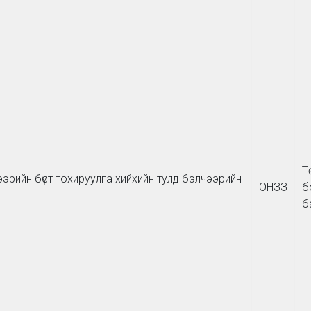
Т
эрийн бүст тохируулга хийхийн тулд бэлчээрийн
ОНЗЗ
б
б