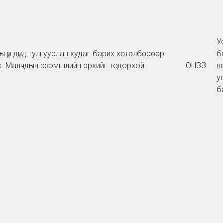
У
 үр дүнд тулгуурлан худаг барих хөтөлбөрөөр
б
. Малчдын эзэмшлийн эрхийг тодорхой
ОНЗЗ
н
у
б