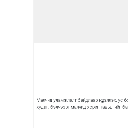
Малчид уламжлалт байдлаар нүүдэллэх, ус 
худаг, бэлчээрт малчид хориг тавьдгийг б