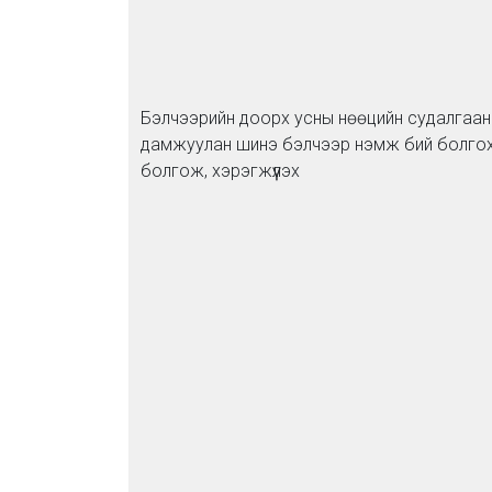
Бэлчээрийн доорх усны нөөцийн судалгааны
дамжуулан шинэ бэлчээр нэмж бий болгох
болгож, хэрэгжүүлэх