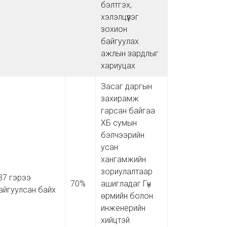
бэлтгэх,
хэлэлцүүлэг
зохион
байгуулах
ажлын зардлыг
хариуцах
Засаг даргын
захирамж
гарсан байгаа
ХБ сумын
бэлчээрийн
усан
хангамжийн
зориулалтаар
37 гэрээ
70%
ашигладаг Гүн
айгуулсан байх
өрмийн болон
инженерийн
хийцтэй