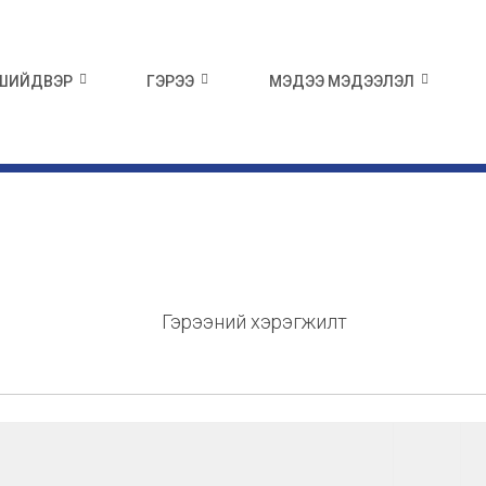
 ШИЙДВЭР
ГЭРЭЭ
МЭДЭЭ МЭДЭЭЛЭЛ
Гэрээний хэрэгжилт