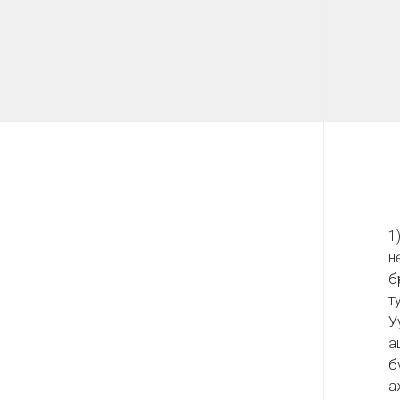
1
н
б
т
У
а
б
а