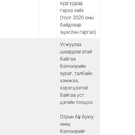
худгуудад
гэрээ хийх
(тоог 2020 оны
байдлаар
эцэслэн гаргах)
Усжуулах
шаардлагатай
байгаа
бэлчээрийн
зураг, талбайн
хэмжээ,
хэрэгцээтэй
байгаа уст
цэгийн тооцоо
Отрын бүс буюу
нөөц
бэлчээрийг