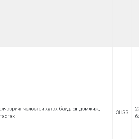
бэлчээрийг чөлөөтэй хүртэх байдлыг дэмжиж,
2
ОНЗЗ
агасгах
б