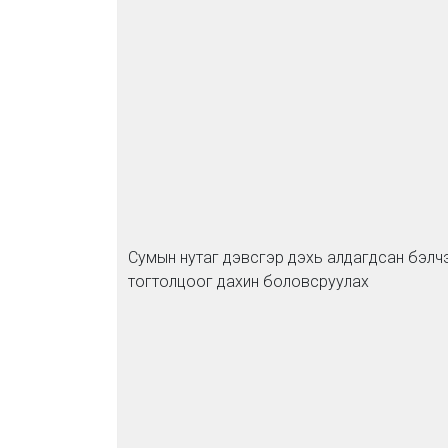
Сумын нутаг дэвсгэр дэхь алдагдсан бэлчэ
тогтолцоог дахин боловсруулах