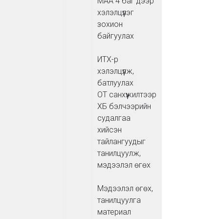
МАА 4 баг дээр
хэлэлцүүлэг
зохион
байгуулах
ИТХ-р
хэлэлцүүлж,
батлуулах
ОТ санхүүжилтээр
ХБ бэлчээрийн
судалгаа
хийсэн
тайлангуудыг
танилцуулж,
мэдээлэл өгөх
Мэдээлэл өгөх,
танилцуулга
материал