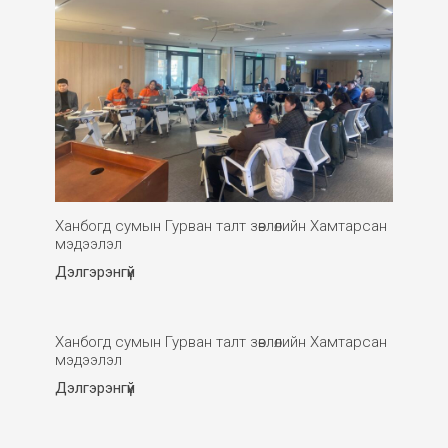
Ханбогд сумын Гурван талт зөвлөлийн Хамтарсан
мэдээлэл
Дэлгэрэнгүй
Ханбогд сумын Гурван талт зөвлөлийн Хамтарсан
мэдээлэл
Дэлгэрэнгүй