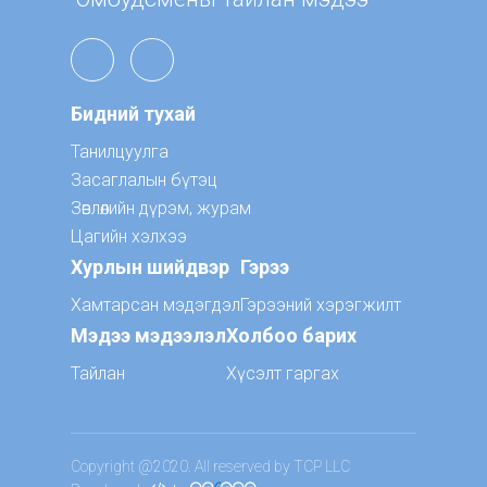
Бидний тухай
Танилцуулга
Засаглалын бүтэц
Зөвлөлийн дүрэм, журам
Цагийн хэлхээ
Хурлын шийдвэр
Гэрээ
Хамтарсан мэдэгдэл
Гэрээний хэрэгжилт
Мэдээ мэдээлэл
Холбоо барих
Тайлан
Хүсэлт гаргах
Copyright @2020. All reserved by TCP LLC