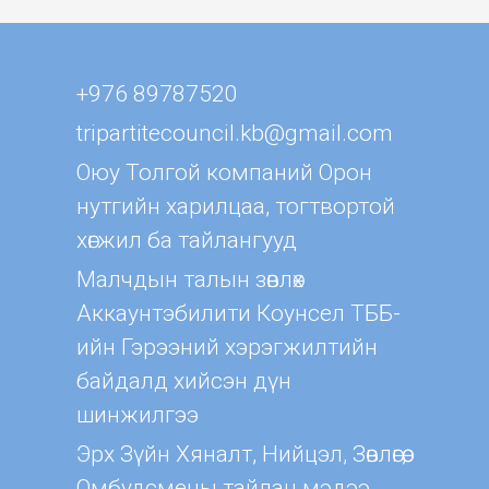
+976 89787520
tripartitecouncil.kb@gmail.com
Оюу Толгой компаний Орон
нутгийн харилцаа, тогтвортой
хөгжил ба тайлангууд
Малчдын талын зөвлөх
Aккаунтэбилити Коунсел ТББ-
ийн Гэрээний хэрэгжилтийн
байдалд хийсэн дүн
шинжилгээ
Эрх Зүйн Хяналт, Нийцэл, Зөвлөгөө,
Омбудсмены тайлан мэдээ