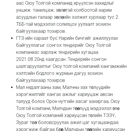
аас Оюу Толгой компанид ирүүлсэн захидлыг
уншиж танилцаж, зөвлөлтэй холбоотой зарим
асуудлын талаар зөвлөлийн ээлжит хурлаар тус 2
ТББ-тай мэдээлэл солилцох уулзалт зохион
байгуулахаар тохиров.
ГТЗ-ийн хараат бус Нарийн бичгийг ажиллуулах
байгууллагыг сонгох тендерийг Оюу Толгой
компаниас зарлаж тендерийн хугацаа
2021.08.20нд хаагдсан. Тендерийн сонгон
шалгаруулалтыг Оюу толгой компаний хангамжийн
хэлтсийн бодлого журмын дагуу зохион
байгуулахаар тохиров.
Мал нядалгааны зам, Малчны зах төслүүдийн
хэрэгжилтийг хангах ажлыг хариуцаж авсан
талууд болох Орон нутгийн засаг захиргаа, Оюу
Толгой компани, Малчдын төлөөллүүд мэдээлэл
өглөө.
Оюу Толгой компаний хариуцсан төслийн ТЭЗҮ,
Зураг төсөл боловсруулах ажил цаг хугацаандаа
хэрэгжиж байгаа бөгөөд Малчдын төлөөллийн хариуцсан