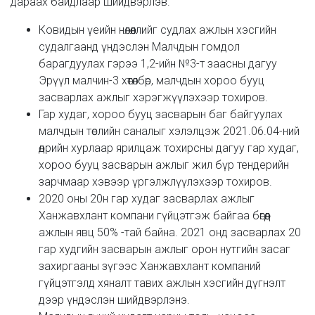
дараах байдлаар шийдвэрлэв.
Ковидын үеийн нөлөөллийг судлах ажлын хэсгийн
судалгаанд үндэслэн Малчдын гомдол
барагдуулах гэрээ 1,2-ийн №3-т заасны дагуу
Эрүүл малчин-3 хөтөлбөр, малчдын хороо бууц
засварлах ажлыг хэрэгжүүлэхээр тохиров.
Гар худаг, хороо бууц засварын баг байгуулах
малчдын төслийн саналыг хэлэлцэж 2021.06.04-ний
өдрийн хурлаар ярилцаж тохирсны дагуу гар худаг,
хороо бууц засварын ажлыг жил бүр тендерийн
зарчмаар хэвээр үргэлжлүүлэхээр тохиров.
2020 оны 20н гар худаг засварлах ажлыг
Ханжавхлант компани гүйцэтгэж байгаа бөгөөд
ажлын явц 50% -тай байна. 2021 онд засварлах 20
гар худгийн засварын ажлыг орон нутгийн засаг
захиргааны зүгээс Ханжавхлант компаний
гүйцэтгэлд хяналт тавих ажлын хэсгийн дүгнэлт
дээр үндэслэн шийдвэрлэнэ.