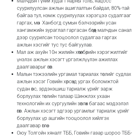
Малчдын гүний худагт нарны толь, нацосс
суурилуулсан ажлын ашиглалтын байдал, 80%-тай
байгаа тул, нэмж суурилуулах хэрэгцээ судалгааг
гаргах, мөн Ханбогд сумын бэлчээрийн усан
хангамжийн зураглал гаргасан бөгөөд малчдын санал
дээр суурилсан тооцоолол судалгаа гаргах
ажлын хэсгийг тус тус байгуулав.
Мал аж ахуйн 10н жилийн хөтөлбөрийн хэрэгжилтийг
үнэлэх ажлын хэсэгт үргэлжлүүлэн ажиллах
даалгаварыг өгөв.
Малын тэжээлийн ургамал тариалах төслийг судлах
ажлын хэсэг Говийн хөрсөнд ургах боломжтой
судан өвс, эрдэнэшиш тариалж үрийг зарж
борлуулах төслийн талаар Шинжлэх ухаан
технологийн их сургуулийн зөвлөх багаас мэдээлэл
өгөв. Ажлын хэсэгт эдгээр ургамлыг тариалж үрийг
борлуулах үр ашгийн тооцоолол хийлгэх
даалгавар өглөө.
Оюу Толгойн хяналт ТББ, Говийн газар шороо ТББ-