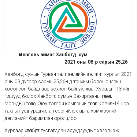
Өмнөговь аймаг
Ханбогд сум
2021 оны 08-р сарын 25,26
Ханбогд сумын Гурван талт зөвлөлийн ээлжит хурлыг 2021
оны 08 дугаар сарын 25,26-нд танхим болон онлайн
хосолсон байдлаар зохион байгууллаа. Хуралд ГТЗ-ийн
гишүүд болох Ханбогд сумын Захиргааны төлөөлөл,
Малчдын төлөөлөл, Оюу толгой компаний төлөөлөл Ковид-19 цар
тахлын үед урьдчилан сэргийлэх арга хэмжээний
дэглэмийг баримтлан оролцлоо.
Хурлаар хөтөлбөрт тусгагдсан асуудлуудыг хэлэлцэж