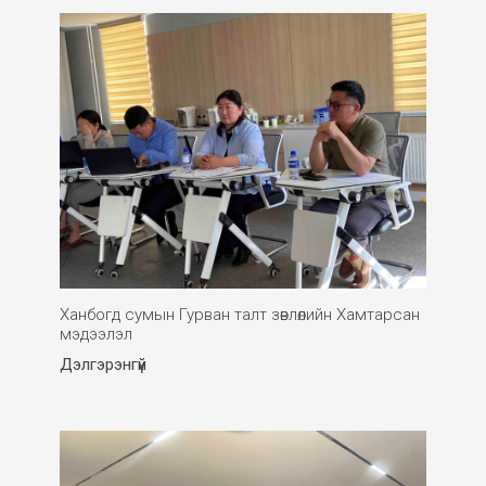
Ханбогд сумын Гурван талт зөвлөлийн Хамтарсан
мэдээлэл
Дэлгэрэнгүй