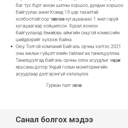
баг тус бүрт анхан шатны хоршоо, дундын хоршоо
байгуулах ажил Ковид 19 цар тахалтай
холбоотойгоор төлөвлөсөн хугацаанаас 1 жил гаруй
хугацаагаар хойшилсон. Хурал зохион
байгуулахад Өмнөговь аймгийн онцгой комиссийн
шийдвэрийг хүлээж байна.
Оюу Толгой компаний Байгаль орчны хэлтэс 2021
оны ажлын гүйцэтгэлийн тайлангаа танилцууллаа.
Танилцуулгад байгаль орчны олон асуудлыг хөндөж
ярьсаны дотор Ундай голын мониторингийн
асуудлаар дэлгэрэнгүй хэлэлцлээ.
Гурван талт зөвлөл
Санал болгох мэдээ