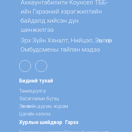
Aккаунтэбилити Коунсел ТББ-
ийн Гэрээний хэрэгжилтийн
байдалд хийсэн дүн
шинжилгээ
Эрх Зүйн Хяналт, Нийцэл, Зөвлөгөө,
Омбудсмены тайлан мэдээ
Бидний тухай
Танилцуулга
Засаглалын бүтэц
Зөвлөлийн дүрэм, журам
Цагийн хэлхээ
Хурлын шийдвэр
Гэрээ