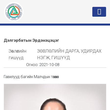
Дэлгэрбатын Эрдэнэцэцэг
Зөвлөлийн
ЗӨВЛӨЛИЙН ДАРГА, УДИРДАХ
гишүүд
НЭГЖ, ГИШҮҮД
Огноо:
2021-10-08
Гавилууд багийн Малчдын төлөөлөл