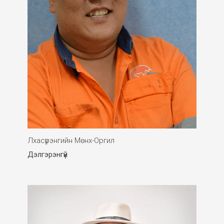
Лхасүрэнгийн Мөнх-Оргил
Дэлгэрэнгүй