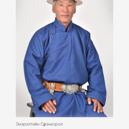
Энэрэлтийн Сүрэнхорол