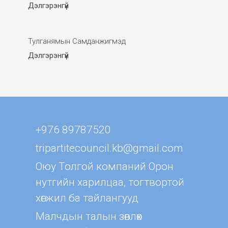
Дэлгэрэнгүй
Тулганямын Самданжигмэд
Дэлгэрэнгүй
+976 89787520
tripartitecouncil.kb@gmail.com
Оюу Толгой компаний Орон
нутгийн харилцаа, тогтвортой
хөгжил ба тайлангууд
Малчдын талын зөвлөх