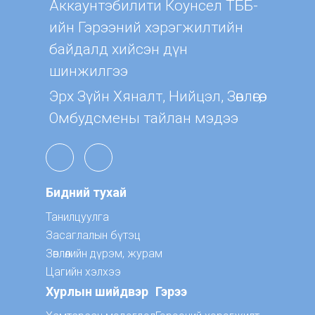
Aккаунтэбилити Коунсел ТББ-
ийн Гэрээний хэрэгжилтийн
байдалд хийсэн дүн
шинжилгээ
Эрх Зүйн Хяналт, Нийцэл, Зөвлөгөө,
Омбудсмены тайлан мэдээ
Бидний тухай
Танилцуулга
Засаглалын бүтэц
Зөвлөлийн дүрэм, журам
Цагийн хэлхээ
Хурлын шийдвэр
Гэрээ