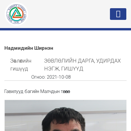
Надмидийн Ширнэн
Зөвлөлийн
ЗӨВЛӨЛИЙН ДАРГА, УДИРДАХ
гишүүд
НЭГЖ, ГИШҮҮД
Огноо:
2021-10-08
Гавилууд багийн Малчдын төлөөлөл