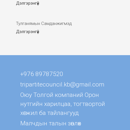
Дэлгэрэнгүй
Тулганямын Самданжигмэд
Дэлгэрэнгүй
+976 89787520
tripartitecouncil.kb@gmail.com
Оюу Толгой компаний Орон
нутгийн харилцаа, тогтвортой
хөгжил ба тайлангууд
Малчдын талын зөвлөх