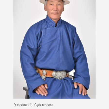
Энэрэлтийн Сүрэнхорол