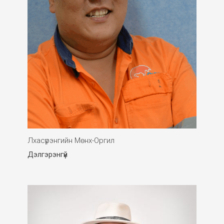
Лхасүрэнгийн Мөнх-Оргил
Дэлгэрэнгүй