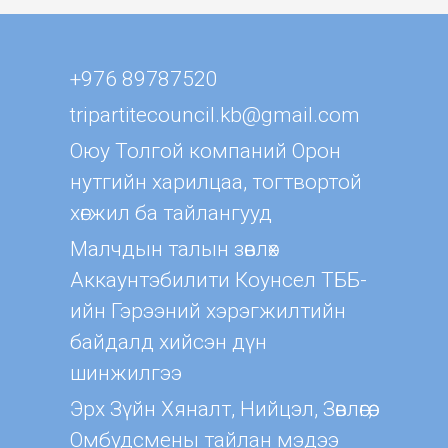
+976 89787520
tripartitecouncil.kb@gmail.com
Оюу Толгой компаний Орон
нутгийн харилцаа, тогтвортой
хөгжил ба тайлангууд
Малчдын талын зөвлөх
Aккаунтэбилити Коунсел ТББ-
ийн Гэрээний хэрэгжилтийн
байдалд хийсэн дүн
шинжилгээ
Эрх Зүйн Хяналт, Нийцэл, Зөвлөгөө,
Омбудсмены тайлан мэдээ