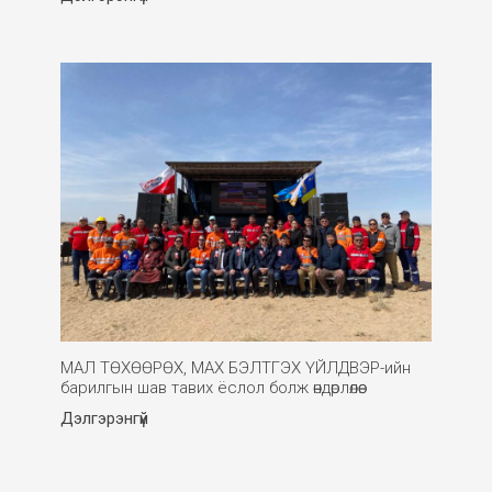
МАЛ ТӨХӨӨРӨХ, МАХ БЭЛТГЭХ ҮЙЛДВЭР-ийн
барилгын шав тавих ёслол болж өндөрлөлөө.
Дэлгэрэнгүй