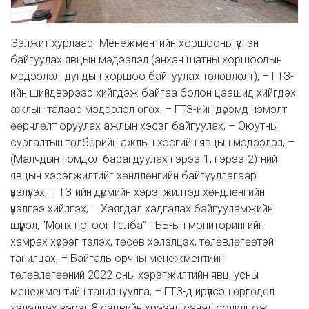
Ээлжит хурлаар- Менежментийн хоршооны үүсгэн
байгуулах явцын мэдээлэл (анхан шатны хоршоодын
мэдээлэл, дундын хоршоо байгуулах төлөвлөлт), – ГТЗ-
ийн шийдвэрээр хийгдэж байгаа болон цаашид хийгдэх
ажлын талаар мэдээлэл өгөх, – ГТЗ-ийн дүрэмд нэмэлт
өөрчлөлт оруулах ажлын хэсэг байгуулах, – Оюутны
сургалтын төлбөрийн ажлын хэсгийн явцын мэдээлэл, –
(Малчдын гомдол барагдуулах гэрээ-1, гэрээ-2)-ний
явцын хэрэгжилтийг хөндлөнгийн байгууллагаар
үнэлүүлэх,- ГТЗ-ийн дүрмийн хэрэгжилтэд хөндлөнгийн
үнэлгээ хийлгэх, – Хаягдал хадгалах байгууламжийн
шүүрэл, “Мөнх ногоон Галба” ТББ-ын мониторингийн
хамрах хүрээг тэлэх, төсөв хэлэлцэх, төлөвлөгөөтэй
танилцах, – Байгаль орчны менежментийн
төлөвлөгөөний 2022 оны хэрэгжилтийн явц, усны
менежментийн танилцуулга, – ГТЗ-д ирүүлсэн өргөдөл
хэлэлцэх зэрэг 8 сэдвийн хүрээнд санал солилцож,