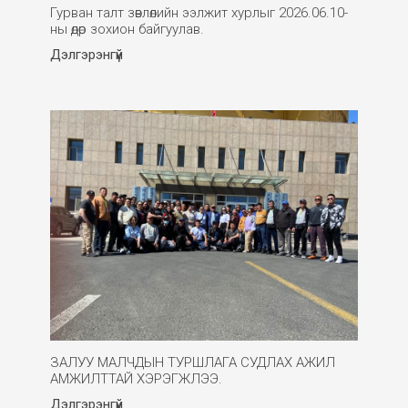
Гурван талт зөвлөлийн ээлжит хурлыг 2026.06.10-
ны өдөр зохион байгуулав.
Дэлгэрэнгүй
ЗАЛУУ МАЛЧДЫН ТУРШЛАГА СУДЛАХ АЖИЛ
АМЖИЛТТАЙ ХЭРЭГЖЛЭЭ.
Дэлгэрэнгүй