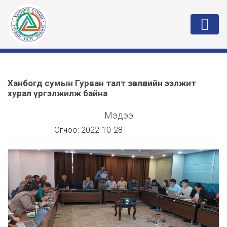
Ханбогд сумын Гурван талт зөвлөлийн ээлжит
хурал үргэлжилж байна
Мэдээ
Огноо:
2022-10-28