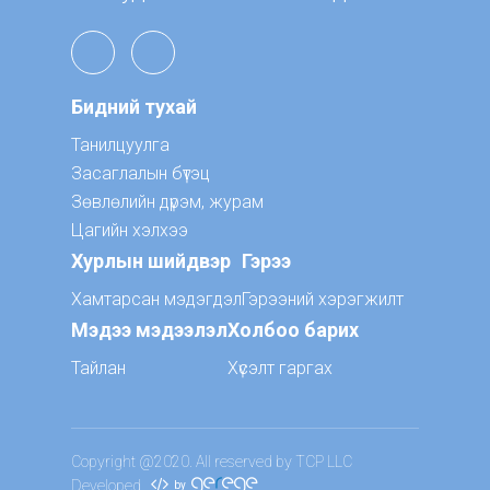
Бидний тухай
Танилцуулга
Засаглалын бүтэц
Зөвлөлийн дүрэм, журам
Цагийн хэлхээ
Хурлын шийдвэр
Гэрээ
Хамтарсан мэдэгдэл
Гэрээний хэрэгжилт
Мэдээ мэдээлэл
Холбоо барих
Тайлан
Хүсэлт гаргах
Copyright @2020. All reserved by TCP LLC
Developed
by