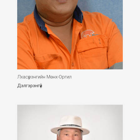
Лхасүрэнгийн Мөнх-Оргил
Дэлгэрэнгүй