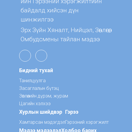
ийн Гэрээний хэрэгжилтийн
байдалд хийсэн дүн
шинжилгээ
Эрх Зүйн Хяналт, Нийцэл, Зөвлөгөө,
Омбудсмены тайлан мэдээ
Бидний тухай
Танилцуулга
Засаглалын бүтэц
Зөвлөлийн дүрэм, журам
Цагийн хэлхээ
Хурлын шийдвэр
Гэрээ
Хамтарсан мэдэгдэл
Гэрээний хэрэгжилт
Мэдээ мэдээлэл
Холбоо барих