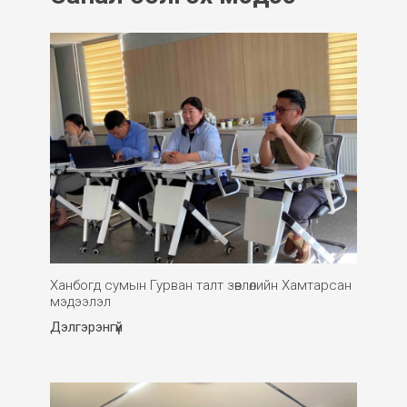
Ханбогд сумын Гурван талт зөвлөлийн Хамтарсан
мэдээлэл
Дэлгэрэнгүй