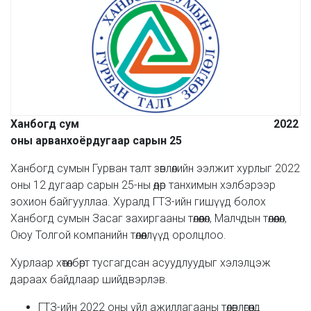
Ханбогд сум 2022
оны арванхоёрдугаар сарын 25
Ханбогд сумын Гурван талт зөвлөлийн ээлжит хурлыг 2022
оны 12 дугаар сарын 25-ны өдөр танхимын хэлбэрээр
зохион байгууллаа. Хуралд ГТЗ-ийн гишүүд болох
Ханбогд сумын Засаг захиргааны төлөөлөл, Малчдын төлөөлөл,
Оюу Толгой компанийн төлөөллүүд оролцлоо.
Хурлаар хөтөлбөрт тусгагдсан асуудлуудыг хэлэлцэж
дараах байдлаар шийдвэрлэв.
ГТЗ-ийн 2022 оны үйл ажиллагааны төлөвлөгөөнд