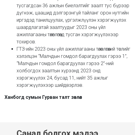
тусгагдсан 36 ажлын биелэлтийг заалт тус бүрээр
дүгнэж, цаашид дэлгэрэнгүй тайланг орон нутгийн
иргэдэд танилцуулах, үргэлжлүүлэн хэрэгжүүлэх
шаардлагатай заалтуудыг 2023 оны үйл
ажиллагааны төлөвлөгөөнд тусган хэрэгжүүлэхээр
тохиров.
ГТЗ-ийн 2023 оны үйл ажиллагааны төлөвлөгөөний төслийг
хэлэлцэн “Малчдын гомдол барагдуулах гэрээ 1”,
“Малчдын гомдол барагдуулах гэрээ 2”-ний
холбогдох заалтын хүрээнд 2023 онд
хэрэгжүүлэх 24, бусад 11, нийт 35 ажлыг
хэрэгжүүлэхээр шийдвэрлэв.
Ханбогд сумын Гурван талт зөвлөл
Санал болгох мэдээ