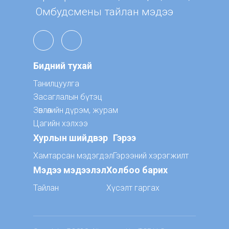
Омбудсмены тайлан мэдээ
Бидний тухай
Танилцуулга
Засаглалын бүтэц
Зөвлөлийн дүрэм, журам
Цагийн хэлхээ
Хурлын шийдвэр
Гэрээ
Хамтарсан мэдэгдэл
Гэрээний хэрэгжилт
Мэдээ мэдээлэл
Холбоо барих
Тайлан
Хүсэлт гаргах