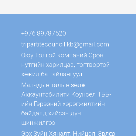
+976 89787520
tripartitecouncil.kb@gmail.com
Оюу Толгой компаний Орон
нутгийн харилцаа, тогтвортой
хөгжил ба тайлангууд
Малчдын талын зөвлөх
Aккаунтэбилити Коунсел ТББ-
ийн Гэрээний хэрэгжилтийн
байдалд хийсэн дүн
шинжилгээ
Эрх Зүйн Хяналт, Нийцэл, Зөвлөгөө,