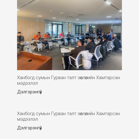
Ханбогд сумын Гурван талт зөвлөлийн Хамтарсан
мэдээлэл
Дэлгэрэнгүй
Ханбогд сумын Гурван талт зөвлөлийн Хамтарсан
мэдээлэл
Дэлгэрэнгүй