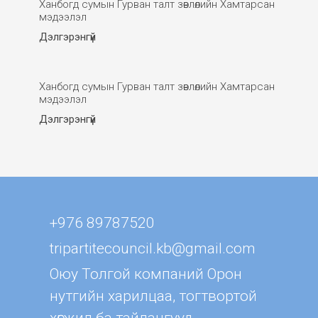
Ханбогд сумын Гурван талт зөвлөлийн Хамтарсан
мэдээлэл
Дэлгэрэнгүй
Ханбогд сумын Гурван талт зөвлөлийн Хамтарсан
мэдээлэл
Дэлгэрэнгүй
+976 89787520
tripartitecouncil.kb@gmail.com
Оюу Толгой компаний Орон
нутгийн харилцаа, тогтвортой