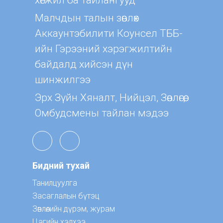
хөгжил ба тайлангууд
Малчдын талын зөвлөх
Aккаунтэбилити Коунсел ТББ-
ийн Гэрээний хэрэгжилтийн
байдалд хийсэн дүн
шинжилгээ
Эрх Зүйн Хяналт, Нийцэл, Зөвлөгөө,
Омбудсмены тайлан мэдээ
Бидний тухай
Танилцуулга
Засаглалын бүтэц
Зөвлөлийн дүрэм, журам
Цагийн хэлхээ