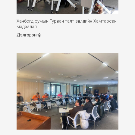
Ханбогд сумын Гурван талт зөвлөлийн Хамтарсан
мэдээлэл
Дэлгэрэнгүй