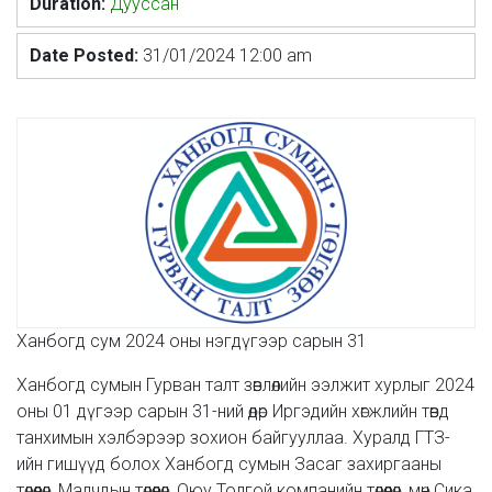
Duration:
Дууссан
Date Posted:
31/01/2024 12:00 am
Ханбогд сум 2024 оны нэгдүгээр сарын 31
Ханбогд сумын Гурван талт зөвлөлийн ээлжит хурлыг 2024
оны 01 дүгээр сарын 31-ний өдөр Иргэдийн хөгжлийн төвд
танхимын хэлбэрээр зохион байгууллаа. Хуралд ГТЗ-
ийн гишүүд болох Ханбогд сумын Засаг захиргааны
төлөөлөл, Малчдын төлөөлөл, Оюу Толгой компанийн төлөөлөл, мөн Сика