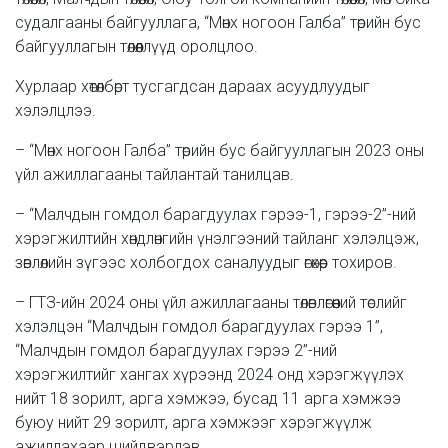
судалгааны байгууллага, “Мөнх ногоон Галба” төрийн бус
байгууллагын төлөөллүүд оролцлоо.
Хурлаар хөтөлбөрт тусгагдсан дараах асуудлуудыг
хэлэлцлээ.
– “Мөнх ногоон Галба” төрийн бус байгууллагын 2023 оны
үйл ажиллагааны тайлантай танилцав.
– “Малчдын гомдол барагдуулах гэрээ-1, гэрээ-2”-ний
хэрэгжилтийн хөндлөнгийн үнэлгээний тайланг хэлэлцэж,
зөвлөлийн зүгээс холбогдох саналуудыг өгөхөөр тохиров.
– ГТЗ-ийн 2024 оны үйл ажиллагааны төлөвлөгөөний төслийг
хэлэлцэн “Малчдын гомдол барагдуулах гэрээ 1”,
“Малчдын гомдол барагдуулах гэрээ 2”-ний
хэрэгжилтийг хангах хүрээнд 2024 онд хэрэгжүүлэх
нийт 18 зорилт, арга хэмжээ, бусад 11 арга хэмжээ
буюу нийт 29 зорилт, арга хэмжээг хэрэгжүүлж
ажиллахаар шийдвэрлэв.