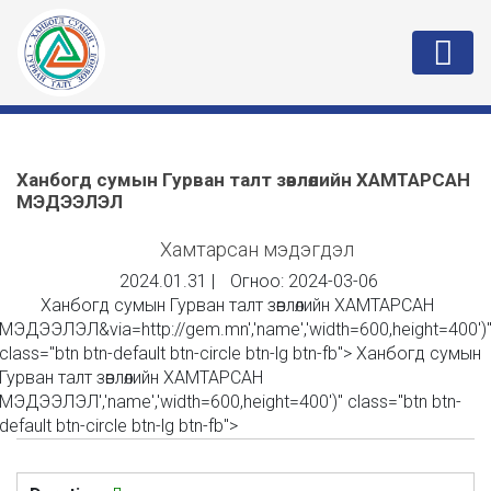
Ханбогд сумын Гурван талт зөвлөлийн ХАМТАРСАН
МЭДЭЭЛЭЛ
Хамтарсан мэдэгдэл
2024.01.31
|
Огноо:
2024-03-06
Ханбогд сумын Гурван талт зөвлөлийн ХАМТАРСАН
МЭДЭЭЛЭЛ
&via=http://gem.mn','name','width=600,height=400')
class="btn btn-default btn-circle btn-lg btn-fb">
Ханбогд сумын
Гурван талт зөвлөлийн ХАМТАРСАН
МЭДЭЭЛЭЛ
','name','width=600,height=400')" class="btn btn-
default btn-circle btn-lg btn-fb">