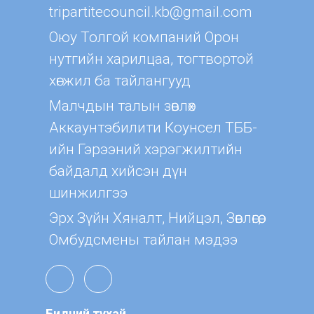
tripartitecouncil.kb@gmail.com
Оюу Толгой компаний Орон
нутгийн харилцаа, тогтвортой
хөгжил ба тайлангууд
Малчдын талын зөвлөх
Aккаунтэбилити Коунсел ТББ-
ийн Гэрээний хэрэгжилтийн
байдалд хийсэн дүн
шинжилгээ
Эрх Зүйн Хяналт, Нийцэл, Зөвлөгөө,
Омбудсмены тайлан мэдээ
Бидний тухай