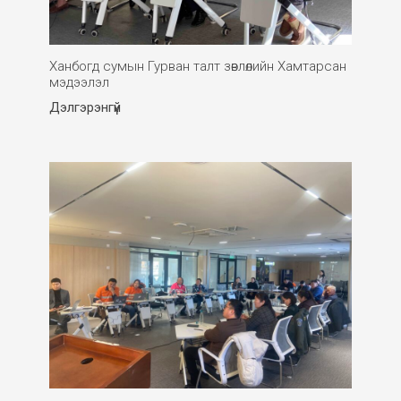
Ханбогд сумын Гурван талт зөвлөлийн Хамтарсан
мэдээлэл
Дэлгэрэнгүй