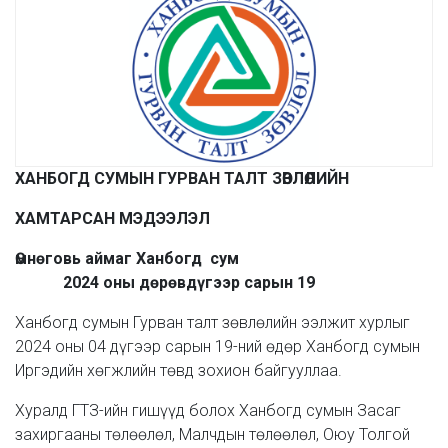
ХАНБОГД СУМЫН ГУРВАН ТАЛТ ЗӨВЛӨЛИЙН
ХАМТАРСАН МЭДЭЭЛЭЛ
Өмнөговь аймаг Ханбогд сум
2024 оны дөрөвдүгээр сарын 19
Ханбогд сумын Гурван талт зөвлөлийн ээлжит хурлыг
2024 оны 04 дүгээр сарын 19-ний өдөр Ханбогд сумын
Иргэдийн хөгжлийн төвд зохион байгууллаа.
Хуралд ГТЗ-ийн гишүүд болох Ханбогд сумын Засаг
захиргааны төлөөлөл, Малчдын төлөөлөл, Оюу Толгой