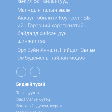
хөгжил ба тайлангууд
Малчдын талын зөвлөх
Aккаунтэбилити Коунсел ТББ-
ийн Гэрээний хэрэгжилтийн
байдалд хийсэн дүн
шинжилгээ
Эрх Зүйн Хяналт, Нийцэл, Зөвлөгөө,
Омбудсмены тайлан мэдээ
Бидний тухай
Танилцуулга
Засаглалын бүтэц
Зөвлөлийн дүрэм, журам