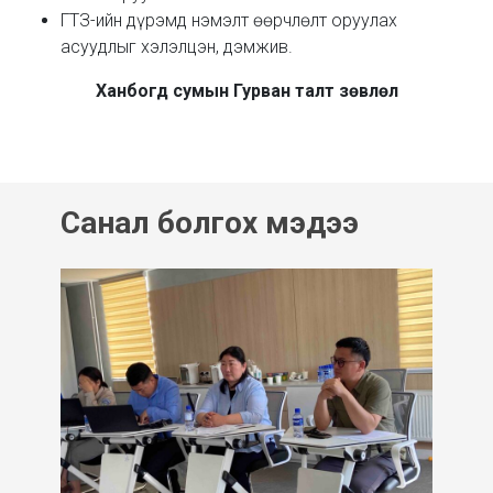
ГТЗ-ийн дүрэмд нэмэлт өөрчлөлт оруулах
асуудлыг хэлэлцэн, дэмжив.
Ханбогд сумын Гурван талт зөвлөл
Санал болгох мэдээ