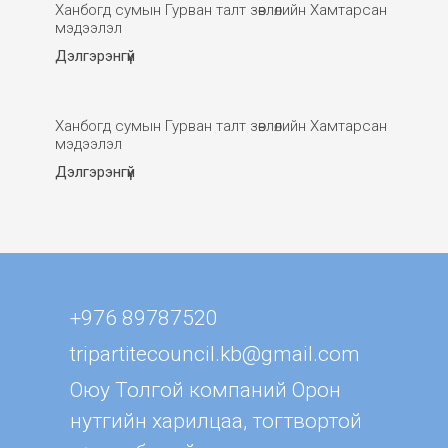
Ханбогд сумын Гурван талт зөвлөлийн Хамтарсан
мэдээлэл
Дэлгэрэнгүй
Ханбогд сумын Гурван талт зөвлөлийн Хамтарсан
мэдээлэл
Дэлгэрэнгүй
+976 89787520
tripartitecouncil.kb@gmail.com
Оюу Толгой компаний Орон
нутгийн харилцаа, тогтвортой