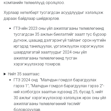
компанийн төлөөллүүд оролцлоо.
Хурлаар хөтөлбөрт тусгагдсан асуудлуудыг хэлэлцэж
дараах байдлаар шийдвэрлэв.
ГТЗ-ийн 2023 оны үйл ажиллагааны төлөвлөгөөнд
тусгагдсан 35 ажлын биелэлтийг заалт тус бүрээр
дүгнэж, цаашид дэлгэрэнгүй тайланг орон нутгийн
иргэдэд танилцуулах, үргэлжлүүлэн хэрэгжүүлэх
шаардлагатай заалтуудыг 2024 оны үйл
ажиллагааны төлөвлөгөөнд тусган
хэрэгжүүлэхээр тохиров.
Нийт 35 заалтаас:
ГТЗ 2024 онд “Малчдын гомдол барагдуулах
гэрээ 1”, “Малчдын гомдол барагдуулах гэрээ 2”-
ний холбогдох заалтын хүрээнд 25, бусад 5, нийт
30 ажлыг хэрэгжүүлэхээр хэлэлцэж ирэх оны үйл
ажиллагааны төлөвлөгөөний төслийг
боловсруулав.