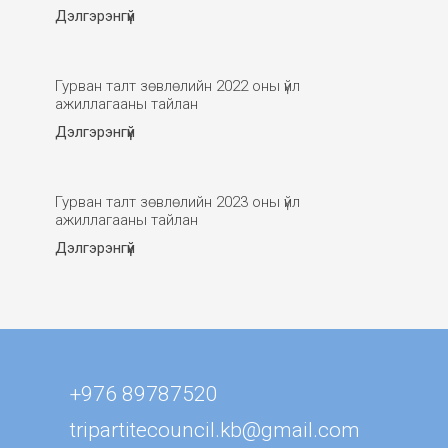
Дэлгэрэнгүй
Гурван талт зөвлөлийн 2022 оны үйл
ажиллагааны тайлан
Дэлгэрэнгүй
Гурван талт зөвлөлийн 2023 оны үйл
ажиллагааны тайлан
Дэлгэрэнгүй
+976 89787520
tripartitecouncil.kb@gmail.com