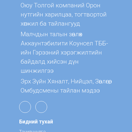
Оюу Толгой компаний Орон
нутгийн харилцаа, тогтвортой
хөгжил ба тайлангууд
Малчдын талын зөвлөх
Aккаунтэбилити Коунсел ТББ-
ийн Гэрээний хэрэгжилтийн
байдалд хийсэн дүн
шинжилгээ
Эрх Зүйн Хяналт, Нийцэл, Зөвлөгөө,
Омбудсмены тайлан мэдээ
Бидний тухай
Танилцуулга