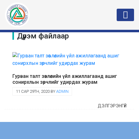
Дүрэм файлаар
Гурван талт зөвлөлийн үйл ажиллагаанд ашиг
сонирхлын зөрчлийг удирдах журам
11 САР 29TH, 2020 BY
ADMIN
ДЭЛГЭРЭНГҮЙ