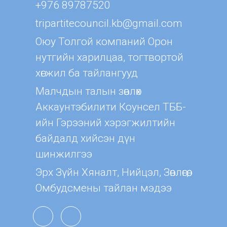
+976 89787520
tripartitecouncil.kb@gmail.com
Оюу Толгой компаний Орон
нутгийн харилцаа, тогтвортой
хөгжил ба тайлангууд
Малчдын талын зөвлөх
Aккаунтэбилити Коунсел ТББ-
ийн Гэрээний хэрэгжилтийн
байдалд хийсэн дүн
шинжилгээ
Эрх Зүйн Хяналт, Нийцэл, Зөвлөгөө,
Омбудсмены тайлан мэдээ