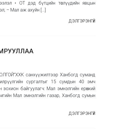
дээлэл • ОТ дэд бүтцийн төслүүдийн явцын
; – Мал аж ахуйн […]
ДЭЛГЭРЭНГҮЙ
АМРУУЛЛАА
ОЛГОЙ”ХХК санхүүжилтээр Ханбогд суманд
 илрүүлгийн сургалтыг 15 сумдын 40 эмч
 зохион байгуулагч: Мал эмнэлгийн ерөнхий
ймгийн Мал эмнэлгийн газар, Ханбогд сумын
ДЭЛГЭРЭНГҮЙ