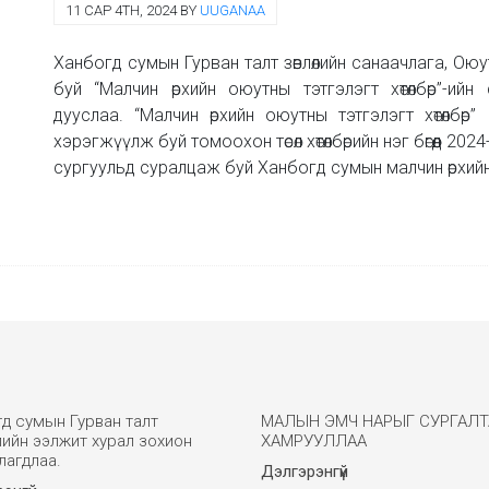
11 САР 4TH, 2024 BY
UUGANAA
Ханбогд сумын Гурван талт зөвлөлийн санаачлага, О
буй “Малчин өрхийн оюутны тэтгэлэгт хөтөлбөр”-и
дууслаа. “Малчин өрхийн оюутны тэтгэлэгт хөтөлбөр”
хэрэгжүүлж буй томоохон төсөл хөтөлбөрийн нэг бөгөөд 2
сургуульд суралцаж буй Ханбогд сумын малчин өрхий
д сумын Гурван талт
МАЛЫН ЭМЧ НАРЫГ СУРГАЛТ
ийн ээлжит хурал зохион
ХАМРУУЛЛАА
лагдлаа.
Дэлгэрэнгүй