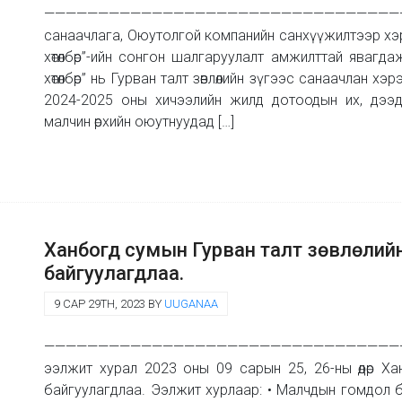
————————————————————————————————————– Х
санаачлага, Оюутолгой компанийн санхүүжилтээр хэр
хөтөлбөр”-ийн сонгон шалгаруулалт амжилттай явагда
хөтөлбөр” нь Гурван талт зөвлөлийн зүгээс санаачлан хэрэ
2024-2025 оны хичээлийн жилд дотоодын их, дээ
малчин өрхийн оюутнуудад […]
Ханбогд сумын Гурван талт зөвлөлий
байгуулагдлаа.
9 САР 29TH, 2023 BY
UUGANAA
———————————————————————————————————– Ха
ээлжит хурал 2023 оны 09 сарын 25, 26-ны өдөр Ха
байгуулагдлаа. Ээлжит хурлаар: • Малчдын гомдол 