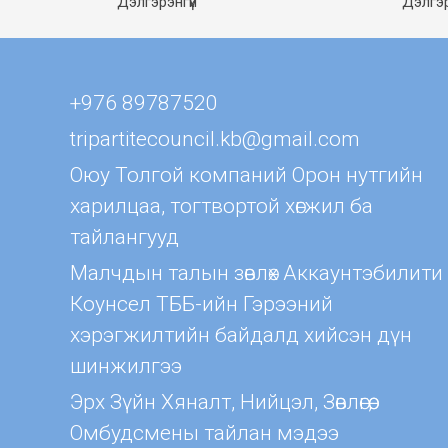
Дэлгэрэнгүй
Дэлгэр
+976 89787520
tripartitecouncil.kb@gmail.com
Оюу Толгой компаний Орон нутгийн
харилцаа, тогтвортой хөгжил ба
тайлангууд
Малчдын талын зөвлөх Aккаунтэбилити
Коунсел ТББ-ийн Гэрээний
хэрэгжилтийн байдалд хийсэн дүн
шинжилгээ
Эрх Зүйн Хяналт, Нийцэл, Зөвлөгөө,
Омбудсмены тайлан мэдээ