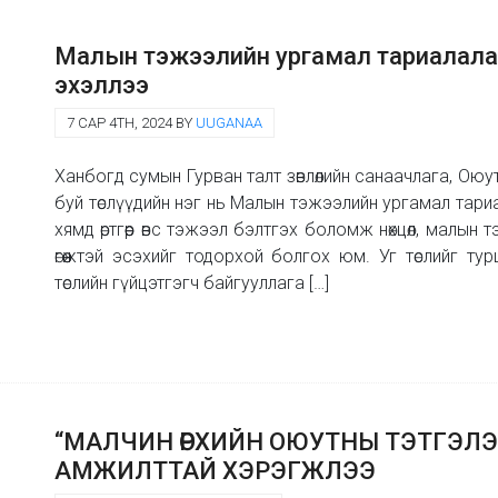
Малын тэжээлийн ургамал тариалала
эхэллээ
7 САР 4TH, 2024 BY
UUGANAA
Ханбогд сумын Гурван талт зөвлөлийн санаачлага, О
буй төслүүдийн нэг нь Малын тэжээлийн ургамал тариала
хямд өртгөөр өвс тэжээл бэлтгэх боломж нөхцөл, малы
өгөөжтэй эсэхийг тодорхой болгох юм. Уг төслийг ту
төслийн гүйцэтгэгч байгууллага […]
“МАЛЧИН ӨРХИЙН ОЮУТНЫ ТЭТГЭЛЭГТ 
АМЖИЛТТАЙ ХЭРЭГЖЛЭЭ