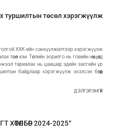
х туршилтын төсөл хэрэгжүүлж
юутолгой ХХК-ийн санхүүлжилтээр хэрэгжүүлж
х төсөл юм. Төслийн зорилго нь говийн нөхцөлд
н тэжээл тариалах нь цаашид эдийн засгийн үр
ршилтын байдлаар хэрэгжүүлж эхэлсэн бөгөөд
ДЭЛГЭРЭНГҮЙ
ХӨТӨЛБӨР 2024-2025”