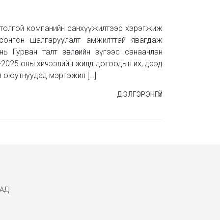
юутолгой компанийн санхүүжилтээр хэрэгжиж
йн сонгон шалгаруулалт амжилттай явагдаж
 нь Гурван талт зөвлөлийн зүгээс санаачлан
024-2025 оны хичээлийн жилд дотоодын их, дээд
н оюутнуудад мэргэжил […]
ДЭЛГЭРЭНГҮЙ
АД