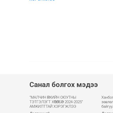
Санал болгох мэдээ
“МАЛЧИН ӨРХИЙН ОЮУТНЫ
Ханбог
ТЭТГЭЛЭГТ ХӨТӨЛБӨР 2024-2025”
зөвлөл
АМЖИЛТТАЙ ХЭРЭГЖЛЭЭ
байгуу