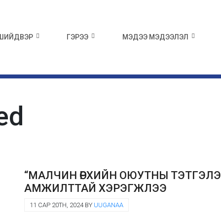
 ШИЙДВЭР
ГЭРЭЭ
МЭДЭЭ МЭДЭЭЛЭЛ
ed
“МАЛЧИН ӨРХИЙН ОЮУТНЫ ТЭТГЭЛЭГТ 
АМЖИЛТТАЙ ХЭРЭГЖЛЭЭ
11 САР 20TH, 2024 BY
UUGANAA