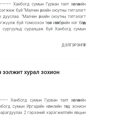
анбогд сумын Гурван талт зөвлөлийн
эгжиж буй “Малчин өрхийн оюутны тэтгэлэгт
ж дууслаа. “Малчин өрхийн оюутны тэтгэлэгт
гжүүлж буй томоохон төсөл хөтөлбөрийн нэг бөгөөд
д сургуульд суралцаж буй Ханбогд сумын
ДЭЛГЭРЭНГҮЙ
н ээлжит хурал зохион
нбогд сумын Гурван талт зөвлөлийн
нбогд сумын Иргэдийн хөгжлийн төвд зохион
барагдуулах 2 гэрээний хэрэгжилтийн явцын