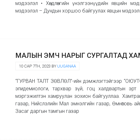
мэдээлэл • Хөндлөнгийн үнэлгээнүүдийн явцийн мэ
мэдээлэл – Дундын хоршоо байгуулах явцын мэдээлэл
МАЛЫН ЭМЧ НАРЫГ СУРГАЛТАД Х
10 САР 7TH, 2023 BY
UUGANAA
“ГУРВАН ТАЛТ ЗӨВЛӨЛ”-ийн дэмжлэгтэйгээр “ОЮУТ
эпидемиологи, тархвар зүй, гоц халдвартын эрт
мэргэжилтэн хамруулан зохион байгууллаа. Хамтран
газар, Нийслэлийн Мал эмнэлгийн газар, Өмнөговь а
Засаг даргын тамгын газар