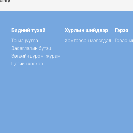
энгүй
Бидний тухай
Хурлын шийдвэр
Гэрээ
Танилцуулга
Хамтарсан мэдэгдэл
Гэрээни
Засаглалын бүтэц
Зөвлөлийн дүрэм, журам
Цагийн хэлхээ