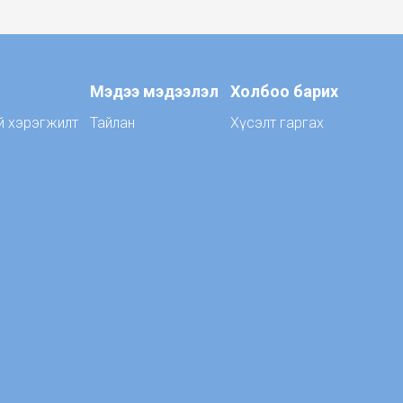
Мэдээ мэдээлэл
Холбоо барих
й хэрэгжилт
Тайлан
Хүсэлт гаргах