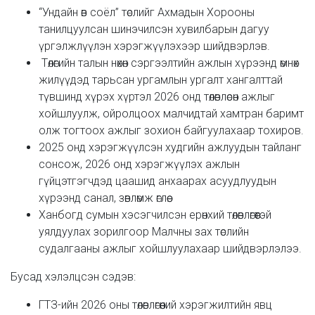
“Ундайн өв соёл” төслийг Ахмадын Хорооны
танилцуулсан шинэчилсэн хувилбарын дагуу
үргэлжлүүлэн хэрэгжүүлэхээр шийдвэрлэв.
Төлөгийн талын нөхөн сэргээлтийн ажлын хүрээнд өмнөх
жилүүдэд тарьсан ургамлын ургалт хангалттай
түвшинд хүрэх хүртэл 2026 онд төлөвлөсөн ажлыг
хойшлуулж, ойролцоох малчидтай хамтран баримт
олж тогтоох ажлыг зохион байгуулахаар тохиров.
2025 онд хэрэгжүүлсэн худгийн ажлуудын тайланг
сонсож, 2026 онд хэрэгжүүлэх ажлын
гүйцэтгэгчдэд цаашид анхаарах асуудлуудын
хүрээнд санал, зөвлөмж өглөө.
Ханбогд сумын хэсэгчилсэн ерөнхий төлөвлөгөөтэй
уялдуулах зорилгоор Малчны зах төслийн
судалгааны ажлыг хойшлуулахаар шийдвэрлэлээ.
Бусад хэлэлцсэн сэдэв:
ГТЗ-ийн 2026 оны төлөвлөгөөний хэрэгжилтийн явц