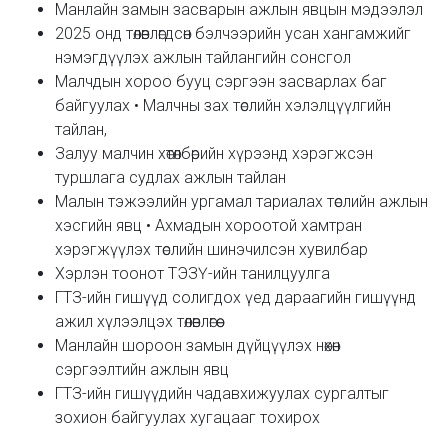
Манлайн замын засварын ажлын явцын мэдээлэл
2025 онд төлөвлөгдсөн бэлчээрийн усан хангамжийг
нэмэгдүүлэх ажлын тайлангийн сонсгол
Малчдын хороо бууц сэргээн засварлах баг
байгуулах • Малчны зах төслийн хэлэлцүүлгийн
тайлан,
Залуу малчин хөтөлбөрийн хүрээнд хэрэгжсэн
туршлага судлах ажлын тайлан
Малын тэжээлийн ургамал тариалах төслийн ажлын
хэсгийн явц • Ахмадын хороотой хамтран
хэрэгжүүлэх төслийн шинэчилсэн хувилбар
Хэрлэн тоонот ТЭЗҮ-ийн танилцуулга
ГТЗ-ийн гишүүд солигдох үед дараагийн гишүүнд
ажил хүлээлцэх төлөвлөгөө
Манлайн шороон замын дүйцүүлэх нөхөн
сэргээлтийн ажлын явц
ГТЗ-ийн гишүүдийн чадавхижуулах сургалтыг
зохион байгуулах хугацааг тохирох