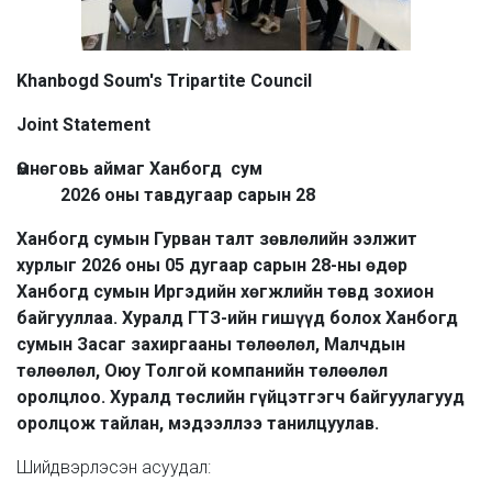
Khanbogd Soum's Tripartite Council
Joint Statement
Өмнөговь аймаг Ханбогд сум
2026 оны тавдугаар сарын 28
Ханбогд сумын Гурван талт зөвлөлийн ээлжит
хурлыг 2026 оны 05 дугаар сарын 28-ны өдөр
Ханбогд сумын Иргэдийн хөгжлийн төвд зохион
байгууллаа. Хуралд ГТЗ-ийн гишүүд болох Ханбогд
сумын Засаг захиргааны төлөөлөл, Малчдын
төлөөлөл, Оюу Толгой компанийн төлөөлөл
оролцлоо.
Хуралд төслийн гүйцэтгэгч байгуулагууд
оролцож тайлан, мэдээллээ танилцуулав.
Шийдвэрлэсэн асуудал: