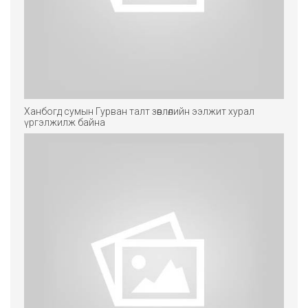
Ханбогд сумын Гурван талт зөвлөлийн ээлжит хурал
үргэлжилж байна