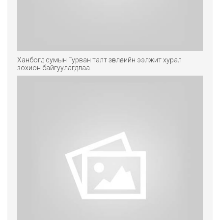
Ханбогд сумын Гурван талт зөвлөлийн ээлжит хурал
зохион байгуулагдлаа.