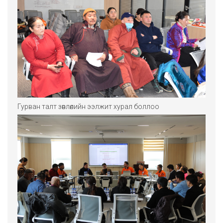
Гурван талт зөвлөлийн ээлжит хурал боллоо