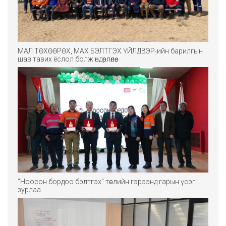
МАЛ ТӨХӨӨРӨХ, МАХ БЭЛТГЭХ ҮЙЛДВЭР-ийн барилгын
шав тавих ёслол болж өндөрлөлөө.
“Ноосон бордоо бэлтгэх” төслийн гэрээнд гарын үсэг
зурлаа