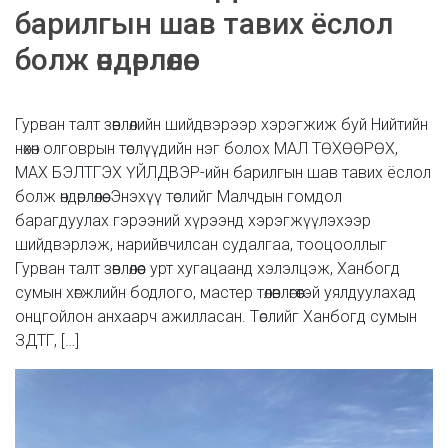
барилгын шав тавих ёслол
болж өндөрлөлөө.
Гурван талт зөвлөлийн шийдвэрээр хэрэгжиж буй Нийтийн
нөхөн олговрын төслүүдийн нэг болох МАЛ ТӨХӨӨРӨХ,
МАХ БЭЛТГЭХ ҮЙЛДВЭР-ийн барилгын шав тавих ёслол
болж өндөрлөлөө. Энэхүү төслийг Малчдын гомдол
барагдуулах гэрээний хүрээнд хэрэгжүүлэхээр
шийдвэрлэж, нарийвчилсан судалгаа, тооцооллыг
Гурван талт зөвлөлөөс урт хугацаанд хэлэлцэж, Ханбогд
сумын хөгжлийн бодлого, мастер төлөвлөгөөтэй уялдуулахад
онцгойлон анхаарч ажилласан. Төслийг Ханбогд сумын
ЗДТГ, […]