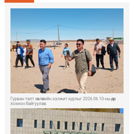
Гурван талт зөвлөлийн ээлжит хурлыг 2026.06.10-ны өдөр
зохион байгуулав.