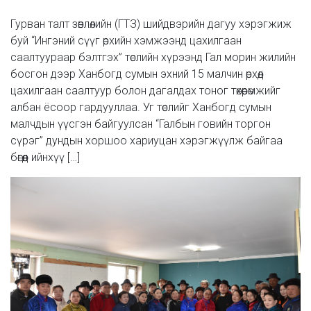
Гурван талт зөвлөлийн (ГТЗ) шийдвэрийн дагуу хэрэгжиж
буй “Ингэний сүүг өрхийн хэмжээнд цахилгаан
саалтуураар бэлтгэх” төслийн хүрээнд Гал морин жилийн
босгон дээр Ханбогд сумын эхний 15 малчин өрхөд
цахилгаан саалтуур болон дагалдах тоног төхөөрөмжийг
албан ёсоор гардууллаа. Уг төслийг Ханбогд сумын
малчдын үүсгэн байгуулсан “Галбын говийн торгон
сүрэг” дундын хоршоо хариуцан хэрэгжүүлж байгаа
бөгөөд ийнхүү […]