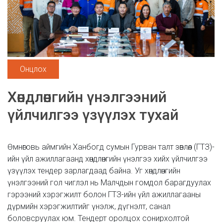
Онцлох
Хөндлөнгийн үнэлгээний
үйлчилгээ үзүүлэх тухай
Өмнөговь аймгийн Ханбогд сумын Гурван талт зөвлөл (ГТЗ)-
ийн үйл ажиллагаанд хөндлөнгийн үнэлгээ хийх үйлчилгээ
үзүүлэх тендер зарлагдаад байна. Уг хөндлөнгийн
үнэлгээний гол чиглэл нь Малчдын гомдол барагдуулах
гэрээний хэрэгжилт болон ГТЗ-ийн үйл ажиллагааны
дүрмийн хэрэгжилтийг үнэлж, дүгнэлт, санал
боловсруулах юм. Тендерт оролцох сонирхолтой