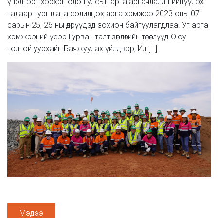
үнэлгээг хэрхэн олон улсын арга аргачлалд нийцүүлэх
талаар туршлага солилцох арга хэмжээ 2023 оны 07
сарын 25, 26-ны өдрүүдэд зохион байгуулагдлаа. Уг арга
хэмжээний үеэр Гурван талт зөвлөлийн төлөөллүүд Оюу
толгой уурхайн Баяжуулах үйлдвэр, Ил […]
Мэдээ