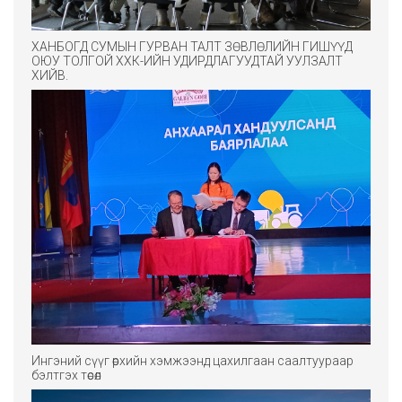
ХАНБОГД СУМЫН ГУРВАН ТАЛТ ЗӨВЛӨЛИЙН ГИШҮҮД
ОЮУ ТОЛГОЙ ХХК-ИЙН УДИРДЛАГУУДТАЙ УУЛЗАЛТ
ХИЙВ.
Ингэний сүүг өрхийн хэмжээнд цахилгаан саалтуураар
бэлтгэх төсөл