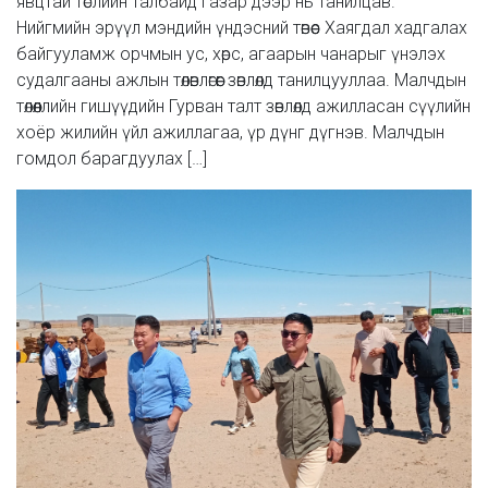
явцтай төслийн талбайд газар дээр нь танилцав.
Нийгмийн эрүүл мэндийн үндэсний төвөөс Хаягдал хадгалах
байгууламж орчмын ус, хөрс, агаарын чанарыг үнэлэх
судалгааны ажлын төлөвлөгөөг зөвлөлд танилцууллаа. Малчдын
төлөөллийн гишүүдийн Гурван талт зөвлөлд ажилласан сүүлийн
хоёр жилийн үйл ажиллагаа, үр дүнг дүгнэв. Малчдын
гомдол барагдуулах […]