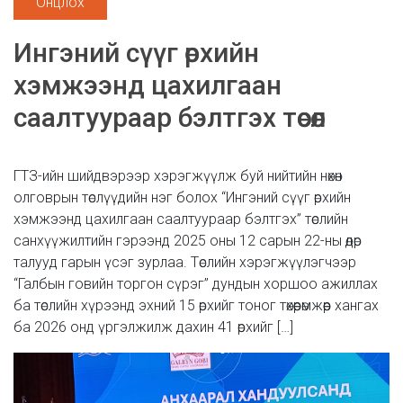
Онцлох
Ингэний сүүг өрхийн
хэмжээнд цахилгаан
саалтуураар бэлтгэх төсөл
ГТЗ-ийн шийдвэрээр хэрэгжүүлж буй нийтийн нөхөн
олговрын төслүүдийн нэг болох “Ингэний сүүг өрхийн
хэмжээнд цахилгаан саалтуураар бэлтгэх” төслийн
санхүүжилтийн гэрээнд 2025 оны 12 сарын 22-ны өдөр
талууд гарын үсэг зурлаа. Төслийн хэрэгжүүлэгчээр
“Галбын говийн торгон сүрэг” дундын хоршоо ажиллах
ба төслийн хүрээнд эхний 15 өрхийг тоног төхөөрөмжөөр хангах
ба 2026 онд үргэлжилж дахин 41 өрхийг […]