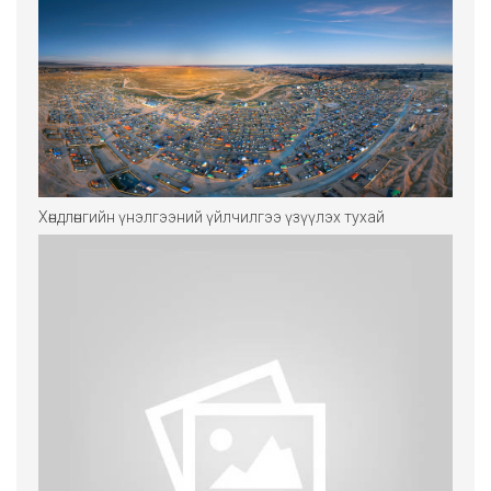
Хөндлөнгийн үнэлгээний үйлчилгээ үзүүлэх тухай