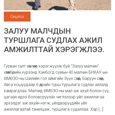
Онцлох
ЗАЛУУ МАЛЧДЫН
ТУРШЛАГА СУДЛАХ АЖИЛ
АМЖИЛТТАЙ ХЭРЭГЖЛЭЭ.
Гурван талт зөвлөлөөс хэрэгжүүлж буй “Залуу малчин”
хөтөлбөрийн хүрээнд Ханбогд сумын 40 малчин БНХАУ-ын
ӨМӨЗО-ны Шилийн гол аймгийн Зүүн сөнөд, Баруун сөнөд,
Авга хошуудаар 6 өдрийн турш туршлага судлах аялалд
хамрагдлаа. Малчид ӨМӨЗО-ны мал аж ахуй болон сүү,
цагаан идээ боловсруулах чиглэлээр үйл ажиллагаа
эрхэлдэг аж ахуйн нэгж, үйлдвэрүүдийн үйл
ажиллагаатай танилцаж, туршлага судаллаа. Хар […]