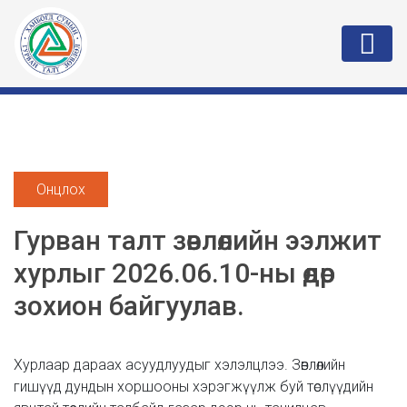
Онцлох
Гурван талт зөвлөлийн ээлжит
хурлыг 2026.06.10-ны өдөр
зохион байгуулав.
Хурлаар дараах асуудлуудыг хэлэлцлээ. Зөвлөлийн
гишүүд дундын хоршооны хэрэгжүүлж буй төслүүдийн