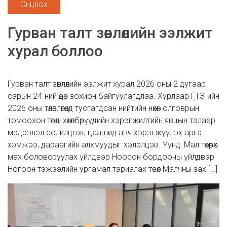
Онцлох
Гурван талт зөвлөлийн ээлжит
хурал боллоо
Гурван талт зөвлөлийн ээлжит хурал 2026 оны 2 дугаар
сарын 24-ний өдөр зохион байгуулагдлаа. Хурлаар ГТЗ-ийн
2026 оны төлөвлөгөөнд тусгагдсан нийтийн нөхөн олговрын
томоохон төсөл, хөтөлбөрүүдийн хэрэгжилтийн явцын талаар
мэдээлэл солилцож, цаашид авч хэрэгжүүлэх арга
хэмжээ, дараагийн алхмуудыг хэлэлцэв. Үүнд: Мал төхөөрөх,
мах боловсруулах үйлдвэр Ноосон бордооны үйлдвэр
Ногоон тэжээлийн ургамал тариалах төсөл Малчны зах […]