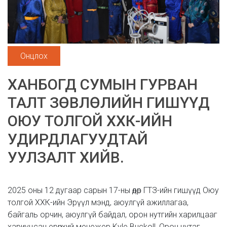
Онцлох
ХАНБОГД СУМЫН ГУРВАН
ТАЛТ ЗӨВЛӨЛИЙН ГИШҮҮД
ОЮУ ТОЛГОЙ ХХК-ИЙН
УДИРДЛАГУУДТАЙ
УУЛЗАЛТ ХИЙВ.
2025 оны 12 дугаар сарын 17-ны өдөр ГТЗ-ийн гишүүд Оюу
толгой ХХК-ийн Эрүүл мэнд, аюулгүй ажиллагаа,
байгаль орчин, аюулгүй байдал, орон нутгийн харилцааг
хариуцсан ерөнхий менежер Kyle Buckoll, Орон нутаг