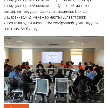
хариуцсан ерөнхий менежер Г.Сугар, нийтийн нөхөн
олговрын төслүүдийг хариуцан ажиллаж байгаа
О.Цэрэннадмид менежер нартай уулзалт хийж
хэрэгжилт удааширсан төсөл хөтөлбөрүүдийг урагшлуулах
арга зам ба бусад […]