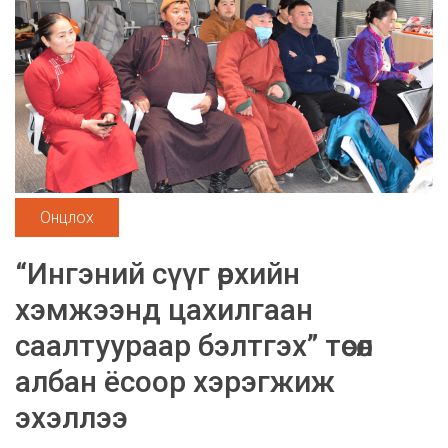
Онцлох
“Ингэний сүүг өрхийн
хэмжээнд цахилгаан
саалтуураар бэлтгэх” төсөл
албан ёсоор хэрэгжиж
эхэллээ