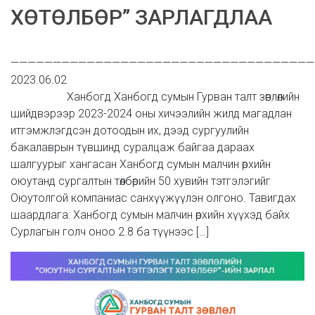
ХӨТӨЛБӨР” ЗАРЛАГДЛАА
————————————————————————————————————
2023.06.
Ханбогд Ханбогд сумын Гурван талт зөвлөлийн
шийдвэрээр 2023-2024 оны хичээлийн жилд магадлан
итгэмжлэгдсэн дотоодын их, дээд сургуулийн
бакалаврын түвшинд суралцаж байгаа дараах
шалгуурыг хангасан Ханбогд сумын малчин өрхийн
оюутанд сургалтын төлбөрийн 50 хувийн тэтгэлэгийг
Оюутолгой компаниас санхүүжүүлэн олгоно. Тавигдах
шаардлага: Ханбогд сумын малчин өрхийн хүүхэд байх
Сурлагын голч оноо 2.8 ба түүнээс […]