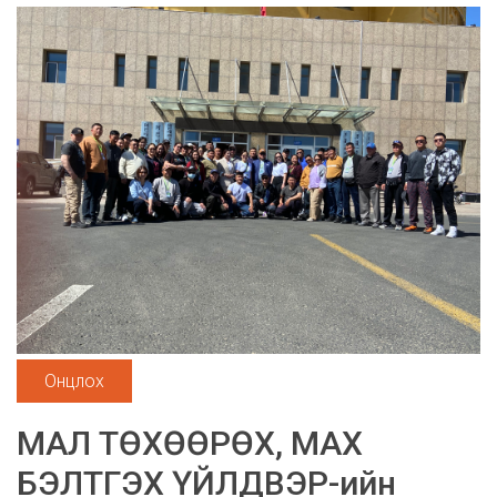
Онцлох
МАЛ ТӨХӨӨРӨХ, МАХ
БЭЛТГЭХ ҮЙЛДВЭР-ийн