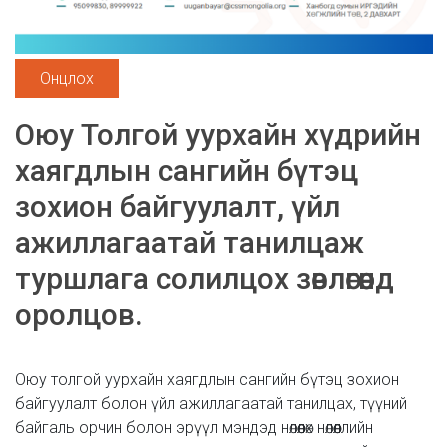
Онцлох
Оюу Толгой уурхайн хүдрийн
хаягдлын сангийн бүтэц
зохион байгуулалт, үйл
ажиллагаатай танилцаж
туршлага солилцох зөвлөгөөнд
оролцов.
Оюу толгой уурхайн хаягдлын сангийн бүтэц зохион
байгуулалт болон үйл ажиллагаатай танилцах, түүний
байгаль орчин болон эрүүл мэндэд нөлөөлөх нөлөөллийн