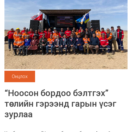
Онцлох
“Ноосон бордоо бэлтгэх”
төслийн гэрээнд гарын үсэг
зурлаа