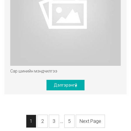
Сар шинийн мэндчилгээ
Дэлгэрэнгүй
1
2
3
…
5
Next Page