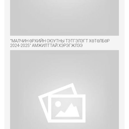
“МАЛЧИН ӨРХИЙН ОЮУТНЫ ТЭТГЭЛЭГТ ХӨТӨЛБӨР
2024-2025” АМЖИЛТТАЙ ХЭРЭГЖЛЭЭ