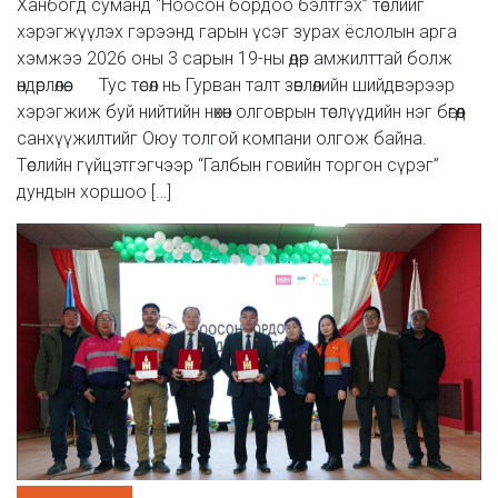
Ханбогд суманд “Ноосон бордоо бэлтгэх” төслийг
хэрэгжүүлэх гэрээнд гарын үсэг зурах ёслолын арга
хэмжээ 2026 оны 3 сарын 19-ны өдөр амжилттай болж
өндөрлөлөө. Тус төсөл нь Гурван талт зөвлөлийн шийдвэрээр
хэрэгжиж буй нийтийн нөхөн олговрын төслүүдийн нэг бөгөөд
санхүүжилтийг Оюу толгой компани олгож байна.
Төслийн гүйцэтгэгчээр “Галбын говийн торгон сүрэг”
дундын хоршоо […]