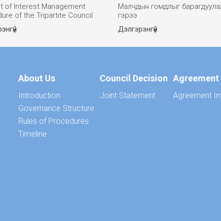
ct of Interest Management
Малчдын гомдлыг барагдуула
ure of the Tripartite Council
гэрээ
энгүй
Дэлгэрэнгүй
About Us
Council Decision
Agreement
Introduction
Joint Statement
Agreement Im
Governance Structure
Rules of Procedures
Timeline