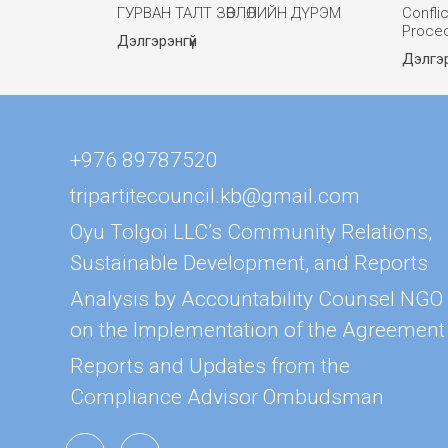
ГУРВАН ТАЛТ ЗӨВЛӨЛИЙН ДҮРЭМ
Confli
Proced
Дэлгэрэнгүй
Дэлгэр
+976 89787520
tripartitecouncil.kb@gmail.com
Oyu Tolgoi LLC’s Community Relations,
Sustainable Development, and Reports
Analysis by Accountability Counsel NGO
on the Implementation of the Agreement
Reports and Updates from the
Compliance Advisor Ombudsman