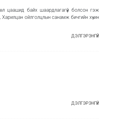
лөл цаашид байх шаардлагагүй болсон гэж
 Харилцан ойлголцлын санамж бичгийн хүчин
ДЭЛГЭРЭНГҮЙ
ДЭЛГЭРЭНГҮЙ