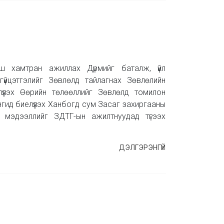
гш хамтран ажиллах Дүрмийг баталж, үйл
гүйцэтгэлийг Зөвлөлд тайлагнах Зөвлөлийн
үүлэх Өөрийн төлөөллийг Зөвлөлд томилон
ангид биелүүлэх Ханбогд сум Засаг захиргааны
й мэдээллийг ЗДТГ-ын ажилтнуудад түгээх
ДЭЛГЭРЭНГҮЙ