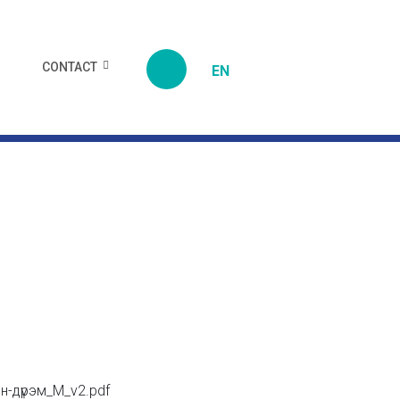
CONTACT
EN
ын-дүрэм_M_v2.pdf