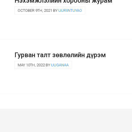
Нэхэмжлэлийн хорооны журам
OCTOBER 9TH, 2021 BY
UURIINTUYAO
Гурван талт зөвлөлийн дүрэм
MAY 10TH, 2022 BY
UUGANAA