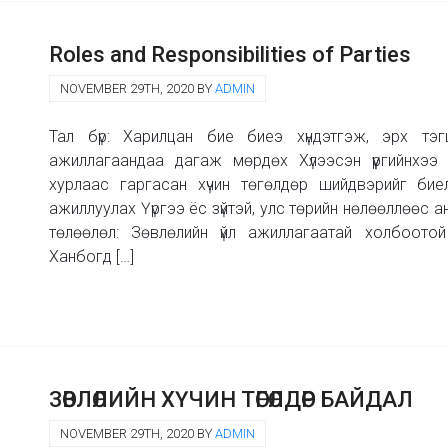
Roles and Responsibilities of Parties
NOVEMBER 29TH, 2020 BY
ADMIN
Тал бүр: Харилцан бие биеэ хүндэтгэж, эрх тэ
ажиллагаандаа дагаж мөрдөх Хүлээсэн үүргийнхээ 
хурлаас гаргасан хүчин төгөлдөр шийдвэрийг биел
ажиллуулах Үүргээ ёс зүйтэй, улс төрийн нөлөөллөөс 
төлөөлөл: Зөвлөлийн үйл ажиллагаатай холбоото
Ханбогд […]
ЗӨВЛӨЛИЙН ХҮЧИН ТӨГӨЛДӨР БАЙДАЛ
NOVEMBER 29TH, 2020 BY
ADMIN