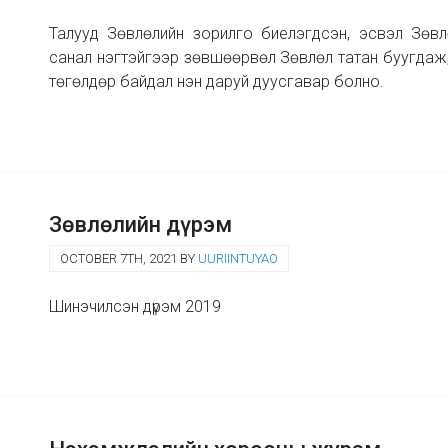
Талууд Зөвлөлийн зорилго биелэгдсэн, эсвэл Зөв
санал нэгтэйгээр зөвшөөрвөл Зөвлөл татан буугдаж,
төгөлдөр байдал нэн даруй дуусгавар болно.
Зөвлөлийн дүрэм
OCTOBER 7TH, 2021 BY
UURIINTUYAO
Шинэчилсэн дүрэм 2019