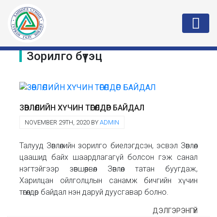
Зорилго бүтэц
ЗӨВЛӨЛИЙН ХҮЧИН ТӨГӨЛДӨР БАЙДАЛ
NOVEMBER 29TH, 2020 BY
ADMIN
Талууд Зөвлөлийн зорилго биелэгдсэн, эсвэл Зөвлөл
цаашид байх шаардлагагүй болсон гэж санал
нэгтэйгээр зөвшөөрвөл Зөвлөл татан буугдаж,
Харилцан ойлголцлын санамж бичгийн хүчин
төгөлдөр байдал нэн даруй дуусгавар болно.
ДЭЛГЭРЭНГҮЙ