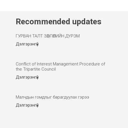
Recommended updates
ГУРВАН ТАЛТ ЗӨВЛӨЛИЙН ДҮРЭМ
Дэлгэрэнгүй
Conflict of Interest Management Procedure of
the Tripartite Council
Дэлгэрэнгүй
Малчдын гомдлыг барагдуулах гэрээ
Дэлгэрэнгүй