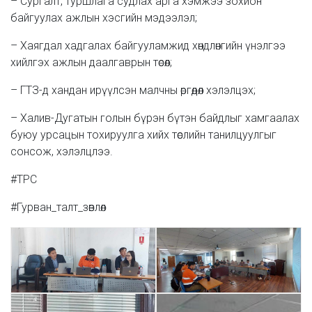
– Сургалт, туршлага судлах арга хэмжээ зохион
байгуулах ажлын хэсгийн мэдээлэл;
– Хаягдал хадгалах байгууламжид хөндлөнгийн үнэлгээ
хийлгэх ажлын даалгаврын төсөл;
– ГТЗ-д хандан ирүүлсэн малчны өргөдөл хэлэлцэх;
– Халив-Дугатын голын бүрэн бүтэн байдлыг хамгаалах
буюу урсацын тохируулга хийх төслийн танилцуулгыг
сонсож, хэлэлцлээ.
#TPC
#Гурван_талт_зөвлөл