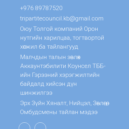
+976 89787520
tripartitecouncil.kb@gmail.com
Оюу Толгой компаний Орон
нутгийн харилцаа, тогтвортой
хөгжил ба тайлангууд
Малчдын талын зөвлөх
Aккаунтэбилити Коунсел ТББ-
ийн Гэрээний хэрэгжилтийн
байдалд хийсэн дүн
шинжилгээ
Эрх Зүйн Хяналт, Нийцэл, Зөвлөгөө,
Омбудсмены тайлан мэдээ