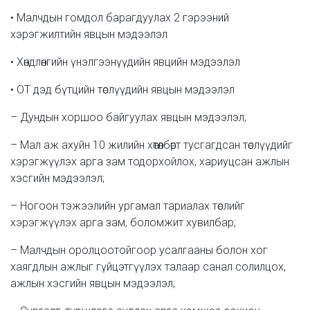
• Малчдын гомдол барагдуулах 2 гэрээний
хэрэгжилтийн явцын мэдээлэл
• Хөндлөнгийн үнэлгээнүүдийн явцийн мэдээлэл
• ОТ дэд бүтцийн төслүүдийн явцын мэдээлэл
– Дундын хоршоо байгуулах явцын мэдээлэл;
– Мал аж ахуйн 10 жилийн хөтөлбөрт тусгагдсан төслүүдийг
хэрэгжүүлэх арга зам тодорхойлох, хариуцсан ажлын
хэсгийн мэдээлэл;
– Ногоон тэжээлийн ургамал тариалах төслийг
хэрэгжүүлэх арга зам, боломжит хувилбар;
– Малчдын оролцоотойгоор усалгааны болон хог
хаягдлын ажлыг гүйцэтгүүлэх талаар санал солилцох,
ажлын хэсгийн явцын мэдээлэл;