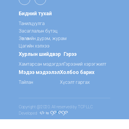
Бидний тухай
Танилцуулга
Засаглалын бүтэц
Зөвлөлийн дүрэм, журам
Цагийн хэлхээ
Хурлын шийдвэр
Гэрээ
Хамтарсан мэдэгдэл
Гэрээний хэрэгжилт
Мэдээ мэдээлэл
Холбоо барих
Тайлан
Хүсэлт гаргах
Copyright @2020. All reserved by TCP LLC
Developed
by