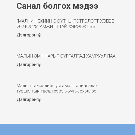
Санал болгох мэдээ
“МАЛЧИН ӨРХИЙН ОЮУТНЫ ТЭТГЭЛЭГТ ХӨТӨЛБӨР
2024-2025” АМЖИЛТТАЙ ХЭРЭГЖЛЭЭ
Дэлгэрэнгүй
МАЛЫН ЭМЧ НАРЫГ СУРГАЛТАД ХАМРУУЛЛАА
Дэлгэрэнгүй
Малын тэжээлийн ургамал тариалалах
туршилтын төсөл хэрэгжүүлж эхэллээ
Дэлгэрэнгүй