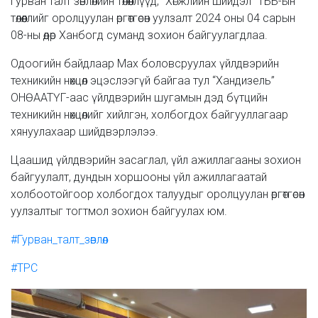
Гурван талт зөвлөлийн төлөөллүүд, “Хөгжлийн шийдэл” ТББ-ын
төлөөллийг оролцуулан өргөтгөсөн уулзалт 2024 оны 04 сарын
08-ны өдөр Ханбогд суманд зохион байгуулагдлаа.
Одоогийн байдлаар Мах боловсруулах үйлдвэрийн
техникийн нөхцөл эцэслээгүй байгаа тул “Хандизель”
ОНӨААТҮГ-аас үйлдвэрийн шугамын дэд бүтцийн
техникийн нөхцөлийг хийлгэн, холбогдох байгууллагаар
хянуулахаар шийдвэрлэлээ.
Цаашид үйлдвэрийн засаглал, үйл ажиллагааны зохион
байгуулалт, дундын хоршооны үйл ажиллагаатай
холбоотойгоор холбогдох талуудыг оролцуулан өргөтгөсөн
уулзалтыг тогтмол зохион байгуулах юм.
#Гурван_талт_зөвлөл
#TPC