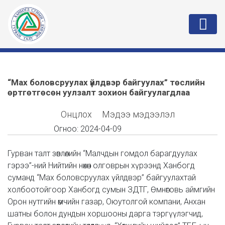
“Мах боловсруулах үйлдвэр байгуулах” төслийн
өртгөтгөсөн уулзалт зохион байгуулагдлаа
Онцлох
Мэдээ мэдээлэл
Огноо:
2024-04-09
Гурван талт зөвлөлийн “Малчдын гомдол барагдуулах
гэрээ”-ний Нийтийн нөхөн олговрын хүрээнд Ханбогд
суманд “Мах боловсруулах үйлдвэр” байгуулахтай
холбоотойгоор Ханбогд сумын ЗДТГ, Өмнөговь аймгийн
Орон нутгийн өмчийн газар, Оюутолгой компани, Анхан
шатны болон дундын хоршооны дарга тэргүүлэгчид,