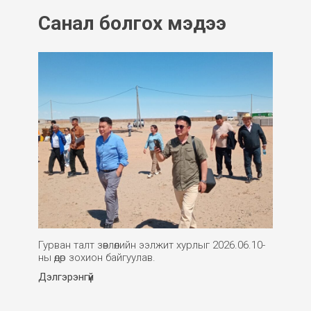
Санал болгох мэдээ
Гурван талт зөвлөлийн ээлжит хурлыг 2026.06.10-
ны өдөр зохион байгуулав.
Дэлгэрэнгүй