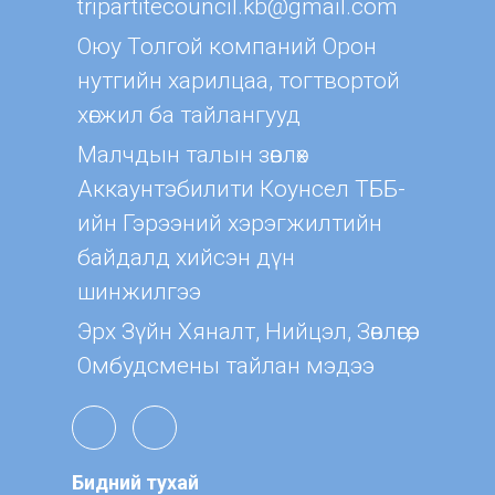
tripartitecouncil.kb@gmail.com
Оюу Толгой компаний Орон
нутгийн харилцаа, тогтвортой
хөгжил ба тайлангууд
Малчдын талын зөвлөх
Aккаунтэбилити Коунсел ТББ-
ийн Гэрээний хэрэгжилтийн
байдалд хийсэн дүн
шинжилгээ
Эрх Зүйн Хяналт, Нийцэл, Зөвлөгөө,
Омбудсмены тайлан мэдээ
Бидний тухай