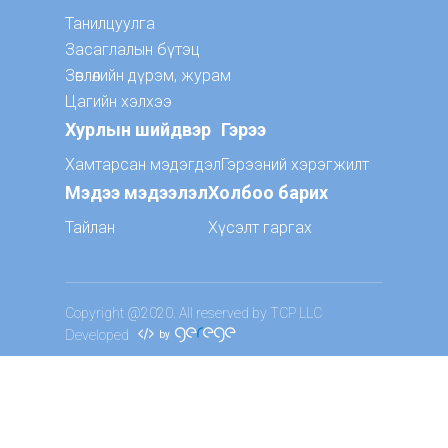
Танилцуулга
Засаглалын бүтэц
Зөвлөлийн дүрэм, журам
Цагийн хэлхээ
Хурлын шийдвэр
Гэрээ
Хамтарсан мэдэгдэл
Гэрээний хэрэгжилт
Мэдээ мэдээлэл
Холбоо барих
Тайлан
Хүсэлт гаргах
Copyright @2020. All reserved by TCP LLC
Developed
by