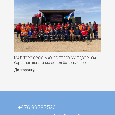
МАЛ ТӨХӨӨРӨХ, МАХ БЭЛТГЭХ ҮЙЛДВЭР-ийн
барилгын шав тавих ёслол болж өндөрлөлөө.
Дэлгэрэнгүй
+976 89787520