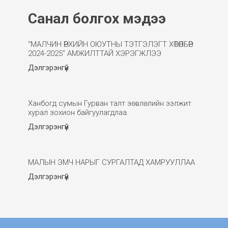
Санал болгох мэдээ
“МАЛЧИН ӨРХИЙН ОЮУТНЫ ТЭТГЭЛЭГТ ХӨТӨЛБӨР
2024-2025” АМЖИЛТТАЙ ХЭРЭГЖЛЭЭ
Дэлгэрэнгүй
Ханбогд сумын Гурван талт зөвлөлийн ээлжит
хурал зохион байгуулагдлаа.
Дэлгэрэнгүй
МАЛЫН ЭМЧ НАРЫГ СУРГАЛТАД ХАМРУУЛЛАА
Дэлгэрэнгүй