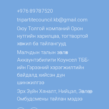
+976 89787520
tripartitecouncil.kb@gmail.com
Оюу Толгой компаний Орон
нутгийн харилцаа, тогтвортой
хөгжил ба тайлангууд
Малчдын талын зөвлөх
Aккаунтэбилити Коунсел ТББ-
ийн Гэрээний хэрэгжилтийн
байдалд хийсэн дүн
шинжилгээ
Эрх Зүйн Хяналт, Нийцэл, Зөвлөгөө,
Омбудсмены тайлан мэдээ