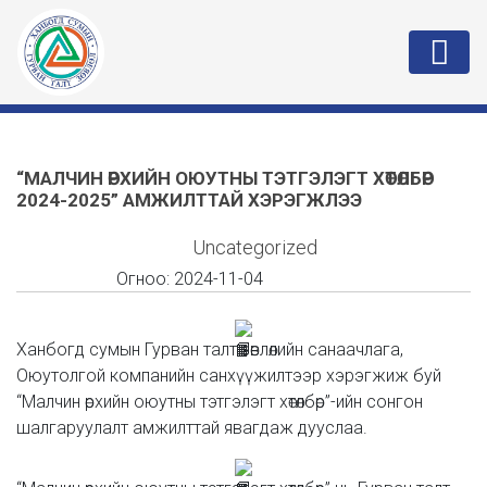
“МАЛЧИН ӨРХИЙН ОЮУТНЫ ТЭТГЭЛЭГТ ХӨТӨЛБӨР
2024-2025” АМЖИЛТТАЙ ХЭРЭГЖЛЭЭ
Uncategorized
Огноо:
2024-11-04
Ханбогд сумын Гурван талт зөвлөлийн санаачлага,
Оюутолгой компанийн санхүүжилтээр хэрэгжиж буй
“Малчин өрхийн оюутны тэтгэлэгт хөтөлбөр”-ийн сонгон
шалгаруулалт амжилттай явагдаж дууслаа.