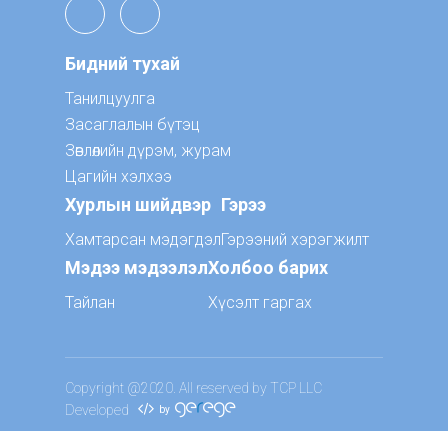
Бидний тухай
Танилцуулга
Засаглалын бүтэц
Зөвлөлийн дүрэм, журам
Цагийн хэлхээ
Хурлын шийдвэр
Гэрээ
Хамтарсан мэдэгдэл
Гэрээний хэрэгжилт
Мэдээ мэдээлэл
Холбоо барих
Тайлан
Хүсэлт гаргах
Copyright @2020. All reserved by TCP LLC
Developed
by