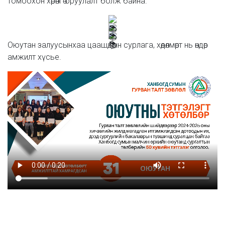
томоохон хөрөнгө оруулалт болж байна.
Оюутан залуусынхаа цаашдын сурлага, хөдөлмөрт нь өндөр
амжилт хүсье.