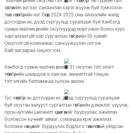
“Малчин өрхийн оюутны тэтгэлэгт хөтөлбөр” нь Гурван талт
зөвлөлийн зүгээс санаачлан
хэрэгжүүлж буй томоохон
төсөл хөтөлбөрийн нэг бөгөөд 2024-2025 оны хичээлийн жилд
дотоодын их, дээд сургуульд суралцаж буй Ханбогд
сумын малчин өрхийн оюутнуудад мэргэжил болон курс
харгалзахгүйгээр сургалтын төлбөрийн 50 хувийг
Оюутолгой компаниас санхүүжүүлэн олгож
байгаагаараа онцлог юм.
Ханбогд сумын малчин өрхийн 31 оюутан тэтгэлэгт
хөтөлбөрийн шаардлага хангаж, амжилттай тэнцэн
тэтгэлгийн батламжаа хүлээн авлаа.
Тус хөтөлбөр нь дотоодын их, дээд сургуульд суралцаж
буй оюутан залууст сургалтын төлбөрийн дэмжлэг үзүүлж,
орон нутгийн шилжилт хөдөлгөөнийг бууруулах, ажиллах
боловсон хүчнийг аймаг, сумандаа ирж ажиллах
боломж нөхцөлийг бүрдүүлэх бодлого төлөвлөгөөтэй уялдсан