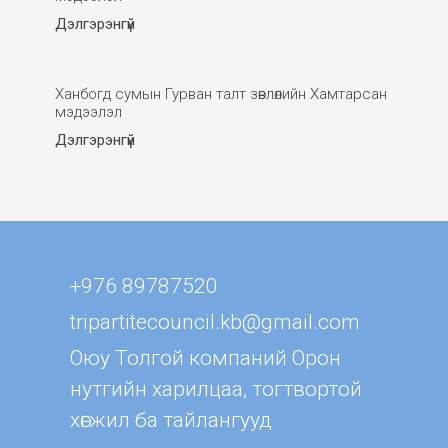
Дэлгэрэнгүй
Ханбогд сумын Гурван талт зөвлөлийн Хамтарсан
мэдээлэл
Дэлгэрэнгүй
+976 89787520
tripartitecouncil.kb@gmail.com
Оюу Толгой компаний Орон
нутгийн харилцаа, тогтвортой
хөгжил ба тайлангууд