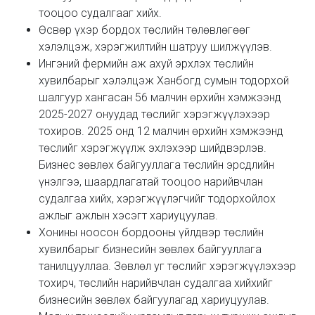
тооцоо судалгааг хийх.
Өсвөр үхэр бордох төслийн төлөвлөгөөг
хэлэлцэж, хэрэгжилтийн шатруу шилжүүлэв.
Ингэний фермийн аж ахуй эрхлэх төслийн
хувилбарыг хэлэлцэж Ханбогд сумын тодорхой
шалгуур хангасан 56 малчин өрхийн хэмжээнд
2025-2027 онуудад төслийг хэрэгжүүлэхээр
тохиров. 2025 онд 12 малчин өрхийн хэмжээнд
төслийг хэрэгжүүлж эхлэхээр шийдвэрлэв.
Бизнес зөвлөх байгууллага төслийн эрсдлийн
үнэлгээ, шаардлагатай тооцоо нарийвчлан
судалгаа хийх, хэрэгжүүлэгчийг тодорхойлох
ажлыг ажлын хэсэгт хариуцуулав.
Хонины ноосон бордооны үйлдвэр төслийн
хувилбарыг бизнесийн зөвлөх байгууллага
танилцууллаа. Зөвлөл уг төслийг хэрэгжүүлэхээр
тохирч, төслийн нарийвчлан судалгаа хийхийг
бизнесийн зөвлөх байгуулагад хариуцуулав.