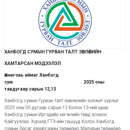
ХАНБОГД СУМЫН ГУРВАН ТАЛТ ЗӨВЛӨЛИЙН
ХАМТАРСАН МЭДЭЭЛЭЛ
Өмнөговь аймаг Ханбогд
сум
2025 оны
тавдугаар сарын 12,13
Ханбогд сумын Гурван талт зөвлөлийн ээлжит хурлыг
2025 оны 05 дугаар сарын 12 болон 13-ний өдөр
Ханбогд сумын Иргэдийн хөгжлийн төвд зохион
байгууллаа. Хуралд ГТЗ-ийн гишүүд болох Ханбогд
сумын Засаг захиргааны төлөөлөл, Малчдын төлөөлөл,