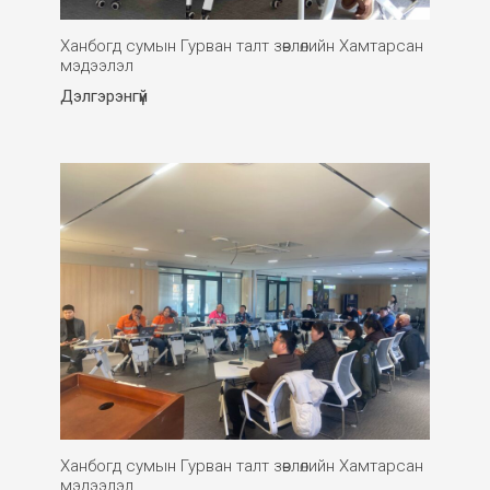
Ханбогд сумын Гурван талт зөвлөлийн Хамтарсан
мэдээлэл
Дэлгэрэнгүй
Ханбогд сумын Гурван талт зөвлөлийн Хамтарсан
мэдээлэл