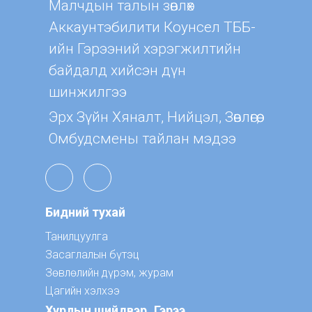
Малчдын талын зөвлөх
Aккаунтэбилити Коунсел ТББ-
ийн Гэрээний хэрэгжилтийн
байдалд хийсэн дүн
шинжилгээ
Эрх Зүйн Хяналт, Нийцэл, Зөвлөгөө,
Омбудсмены тайлан мэдээ
Бидний тухай
Танилцуулга
Засаглалын бүтэц
Зөвлөлийн дүрэм, журам
Цагийн хэлхээ
Хурлын шийдвэр
Гэрээ