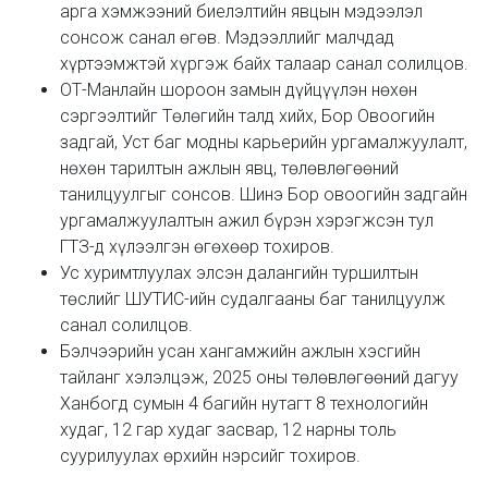
арга хэмжээний биелэлтийн явцын мэдээлэл
сонсож санал өгөв. Мэдээллийг малчдад
хүртээмжтэй хүргэж байх талаар санал солилцов.
ОТ-Манлайн шороон замын дүйцүүлэн нөхөн
сэргээлтийг Төлөгийн талд хийх, Бор Овоогийн
задгай, Уст баг модны карьерийн ургамалжуулалт,
нөхөн тарилтын ажлын явц, төлөвлөгөөний
танилцуулгыг сонсов. Шинэ Бор овоогийн задгайн
ургамалжуулалтын ажил бүрэн хэрэгжсэн тул
ГТЗ-д хүлээлгэн өгөхөөр тохиров.
Ус хуримтлуулах элсэн далангийн туршилтын
төслийг ШУТИС-ийн судалгааны баг танилцуулж
санал солилцов.
Бэлчээрийн усан хангамжийн ажлын хэсгийн
тайланг хэлэлцэж, 2025 оны төлөвлөгөөний дагуу
Ханбогд сумын 4 багийн нутагт 8 технологийн
худаг, 12 гар худаг засвар, 12 нарны толь
суурилуулах өрхийн нэрсийг тохиров.