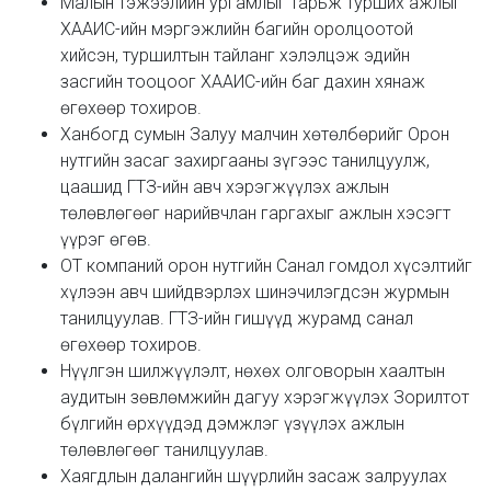
Малын тэжээлийн ургамлыг тарьж турших ажлыг
ХААИС-ийн мэргэжлийн багийн оролцоотой
хийсэн, туршилтын тайланг хэлэлцэж эдийн
засгийн тооцоог ХААИС-ийн баг дахин хянаж
өгөхөөр тохиров.
Ханбогд сумын Залуу малчин хөтөлбөрийг Орон
нутгийн засаг захиргааны зүгээс танилцуулж,
цаашид ГТЗ-ийн авч хэрэгжүүлэх ажлын
төлөвлөгөөг нарийвчлан гаргахыг ажлын хэсэгт
үүрэг өгөв.
ОТ компаний орон нутгийн Санал гомдол хүсэлтийг
хүлээн авч шийдвэрлэх шинэчилэгдсэн журмын
танилцуулав. ГТЗ-ийн гишүүд журамд санал
өгөхөөр тохиров.
Нүүлгэн шилжүүлэлт, нөхөх олговорын хаалтын
аудитын зөвлөмжийн дагуу хэрэгжүүлэх Зорилтот
бүлгийн өрхүүдэд дэмжлэг үзүүлэх ажлын
төлөвлөгөөг танилцуулав.
Хаягдлын далангийн шүүрлийн засаж залруулах