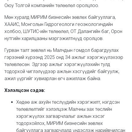
Оюу Толгой компанийн төлөөлөл оролцлоо.
Мөн хуралд МИРИМ бизнесийн зөвлөх байгууллага,
ХААИС, Монголын Гидрогеологи геоэкологичдийн
холбоо, ШУТИС-ийн төлөөлөл, ОТ Далангийн баг, Орон
нутгийн харилцааны мэргэжилтнүүд оролцов.
Гурван талт зөвлөл нь Малчдын гомдол барагдуулах
гэрээний хүрээнд 2025 онд 34 ажлыг хэрэгжүүлэхээр
төлөвлөсөн. Эдгээр ажлыг хэрэгжүүлэхийн тулд
тодорхой чиглэлүүдээр ажлын хэсгүүдийг байгуулж,
ажил үүргийг хувиарлан өгч ажиллаж байна.
Хэлэлцсэн сэдэв:
Хөдөө аж ахуйн төслүүдийн хэрэгжилт, нэгдсэн
төлөвлөлтийг хэлэлцэж Малчны зах төслийн
хэрэгжүүлэх загварчлалыг ажлын хэсэг
тодорхойлох, МИРИМ бизнесийн зөвлөх
байгууллага загварчлалд үндэслэж нарийвчилсан