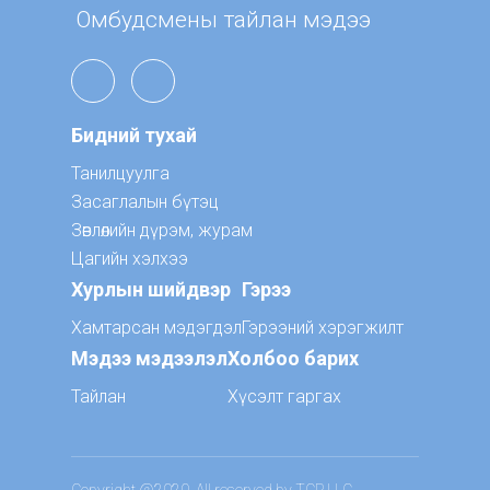
Омбудсмены тайлан мэдээ
Бидний тухай
Танилцуулга
Засаглалын бүтэц
Зөвлөлийн дүрэм, журам
Цагийн хэлхээ
Хурлын шийдвэр
Гэрээ
Хамтарсан мэдэгдэл
Гэрээний хэрэгжилт
Мэдээ мэдээлэл
Холбоо барих
Тайлан
Хүсэлт гаргах
Copyright @2020. All reserved by TCP LLC