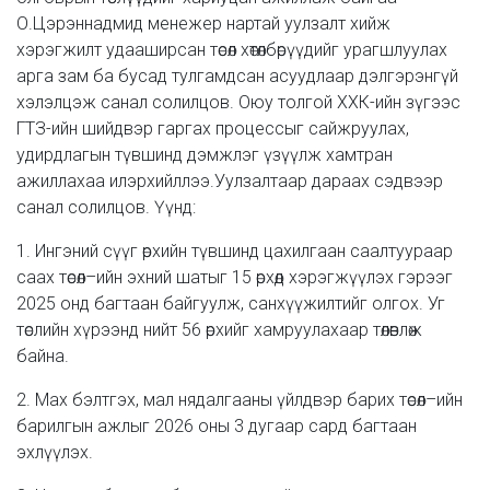
О.Цэрэннадмид менежер нартай уулзалт хийж
хэрэгжилт удааширсан төсөл хөтөлбөрүүдийг урагшлуулах
арга зам ба бусад тулгамдсан асуудлаар дэлгэрэнгүй
хэлэлцэж санал солилцов. Оюу толгой ХХК-ийн зүгээс
ГТЗ-ийн шийдвэр гаргах процессыг сайжруулах,
удирдлагын түвшинд дэмжлэг үзүүлж хамтран
ажиллахаа илэрхийллээ.Уулзалтаар дараах сэдвээр
санал солилцов. Үүнд:
1. Ингэний сүүг өрхийн түвшинд цахилгаан саалтуураар
саах төсөл–ийн эхний шатыг 15 өрхөд хэрэгжүүлэх гэрээг
2025 онд багтаан байгуулж, санхүүжилтийг олгох. Уг
төслийн хүрээнд нийт 56 өрхийг хамруулахаар төлөвлөж
байна.
2. Мах бэлтгэх, мал нядалгааны үйлдвэр барих төсөл–ийн
барилгын ажлыг 2026 оны 3 дугаар сард багтаан
эхлүүлэх.