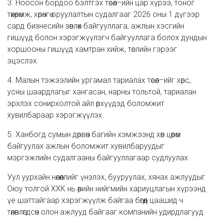
3. Ноосон бордоо бэлтгэх төсөл–ийн цар хүрээ, тоног
төхөөрөмж, хөрөнгө оруулалтын судалгааг 2026 оны 1 дүгээр
сард бизнесийн зөвлөх байгууллага, ажлын хэсгийн
гишүүд болон хэрэгжүүлэгч байгууллага болох дундын
хоршооны гишүүд хамтран хийж, төслийн гэрээг
эцэслэх.
4. Малын тэжээлийн ургамал тариалах төсөл–ийг хөрс,
усны шаардлагыг хангасан, нарны тольтой, тариалан
эрхлэх сонирхолтой айл өрхүүдэд боломжит
хувилбараар хэрэгжүүлэх.
5. Ханбогд сумын дөрвөн багийн хэмжээнд хөв цөөрөм
байгуулах ажлын боломжит хувилбаруудыг
мэргэжлийн судалгааны байгууллагаар судлуулах.
Уул уурхайн нөлөөллийг үнэлэх, бууруулах, хянах ажлуудыг
Оюу толгой ХХК нь өөрийн нийгмийн хариуцлагын хүрээнд
үе шаттайгаар хэрэгжүүлж байгаа бөгөөд цаашид ч
төлөвлөгдсөн олон ажлууд байгааг компанийн удирдлагууд