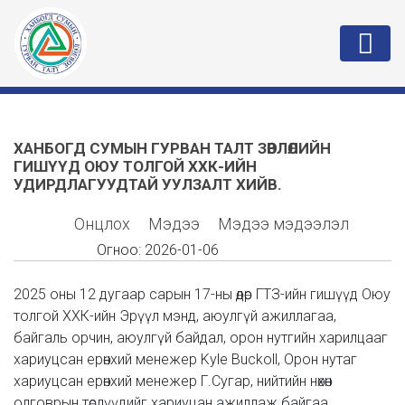
ХАНБОГД СУМЫН ГУРВАН ТАЛТ ЗӨВЛӨЛИЙН
ГИШҮҮД ОЮУ ТОЛГОЙ ХХК-ИЙН
УДИРДЛАГУУДТАЙ УУЛЗАЛТ ХИЙВ.
Онцлох
Мэдээ
Мэдээ мэдээлэл
Огноо:
2026-01-06
2025 оны 12 дугаар сарын 17-ны өдөр ГТЗ-ийн гишүүд Оюу
толгой ХХК-ийн Эрүүл мэнд, аюулгүй ажиллагаа,
байгаль орчин, аюулгүй байдал, орон нутгийн харилцааг
хариуцсан ерөнхий менежер Kyle Buckoll, Орон нутаг
хариуцсан ерөнхий менежер Г.Сугар, нийтийн нөхөн
олговрын төслүүдийг хариуцан ажиллаж байгаа