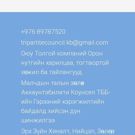
+976 89787520
tripartitecouncil.kb@gmail.com
Оюу Толгой компаний Орон
нутгийн харилцаа, тогтвортой
хөгжил ба тайлангууд
Малчдын талын зөвлөх
Aккаунтэбилити Коунсел ТББ-
ийн Гэрээний хэрэгжилтийн
байдалд хийсэн дүн
шинжилгээ
Эрх Зүйн Хяналт, Нийцэл, Зөвлөгөө,