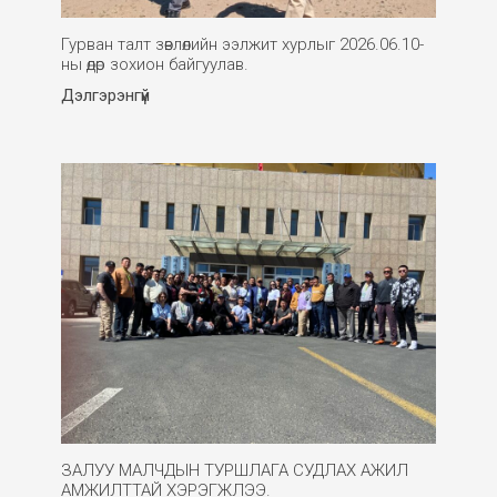
Гурван талт зөвлөлийн ээлжит хурлыг 2026.06.10-
ны өдөр зохион байгуулав.
Дэлгэрэнгүй
ЗАЛУУ МАЛЧДЫН ТУРШЛАГА СУДЛАХ АЖИЛ
АМЖИЛТТАЙ ХЭРЭГЖЛЭЭ.