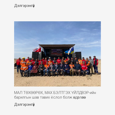
Дэлгэрэнгүй
МАЛ ТӨХӨӨРӨХ, МАХ БЭЛТГЭХ ҮЙЛДВЭР-ийн
барилгын шав тавих ёслол болж өндөрлөлөө.
Дэлгэрэнгүй