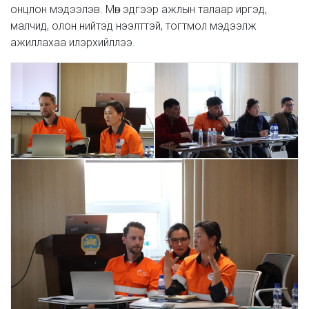
онцлон мэдээлэв. Мөн эдгээр ажлын талаар иргэд,
малчид, олон нийтэд нээлттэй, тогтмол мэдээлж
ажиллахаа илэрхийллээ.