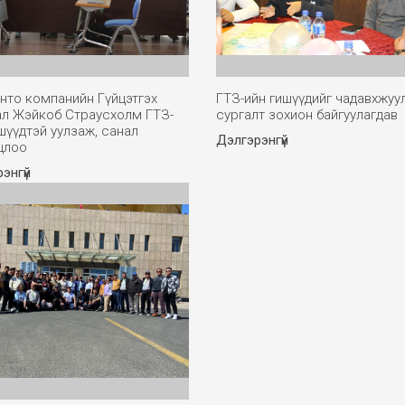
нто компанийн Гүйцэтгэх
ГТЗ-ийн гишүүдийг чадавхжуу
ал Жэйкоб Страусхолм ГТЗ-
сургалт зохион байгуулагдав
шүүдтэй уулзаж, санал
Дэлгэрэнгүй
цлоо
энгүй