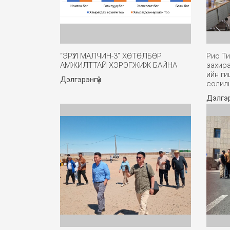
“ЭРҮҮЛ МАЛЧИН-3” ХӨТӨЛБӨР
Рио Ти
АМЖИЛТТАЙ ХЭРЭГЖИЖ БАЙНА
захир
ийн ги
Дэлгэрэнгүй
солил
Дэлгэр