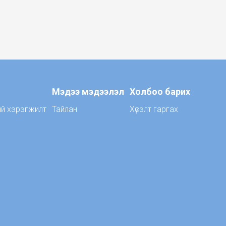
Мэдээ мэдээлэл
Холбоо барих
ий хэрэгжилт
Тайлан
Хүсэлт гаргах