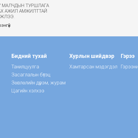
У МАЛЧДЫН ТУРШЛАГА
АХ АЖИЛ АМЖИЛТТАЙ
ГЖЛЭЭ.
энгүй
Бидний тухай
Хурлын шийдвэр
Гэрээ
Танилцуулга
Хамтарсан мэдэгдэл
Гэрээн
Засаглалын бүтэц
Зөвлөлийн дүрэм, журам
Цагийн хэлхээ