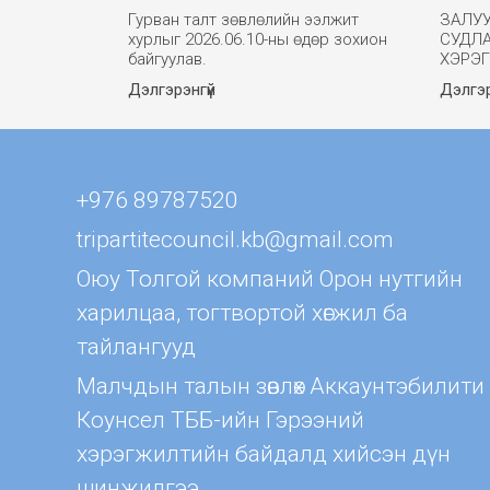
Гурван талт зөвлөлийн ээлжит
ЗАЛУ
хурлыг 2026.06.10-ны өдөр зохион
СУДЛ
байгуулав.
ХЭРЭ
Дэлгэрэнгүй
Дэлгэр
+976 89787520
tripartitecouncil.kb@gmail.com
Оюу Толгой компаний Орон нутгийн
харилцаа, тогтвортой хөгжил ба
тайлангууд
Малчдын талын зөвлөх Aккаунтэбилити
Коунсел ТББ-ийн Гэрээний
хэрэгжилтийн байдалд хийсэн дүн
шинжилгээ