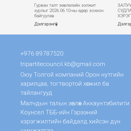
Гурван талт зөвлөлийн ээлжит
ЗАЛУ
хурлыг 2026.06.10-ны өдөр зохион
СУДЛ
байгуулав.
ХЭРЭ
Дэлгэрэнгүй
Дэлгэр
+976 89787520
tripartitecouncil.kb@gmail.com
Оюу Толгой компаний Орон нутгийн
харилцаа, тогтвортой хөгжил ба
тайлангууд
Малчдын талын зөвлөх Aккаунтэбилити
Коунсел ТББ-ийн Гэрээний
хэрэгжилтийн байдалд хийсэн дүн
шинжилгээ