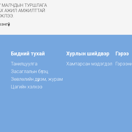
У МАЛЧДЫН ТУРШЛАГА
АХ АЖИЛ АМЖИЛТТАЙ
ГЖЛЭЭ.
энгүй
Бидний тухай
Хурлын шийдвэр
Гэрээ
Танилцуулга
Хамтарсан мэдэгдэл
Гэрээн
Засаглалын бүтэц
Зөвлөлийн дүрэм, журам
Цагийн хэлхээ