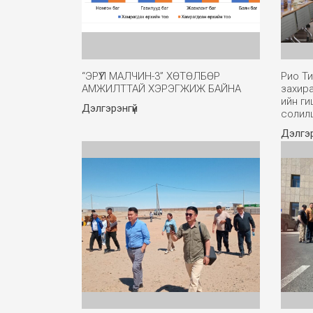
“ЭРҮҮЛ МАЛЧИН-3” ХӨТӨЛБӨР
Рио Ти
АМЖИЛТТАЙ ХЭРЭГЖИЖ БАЙНА
захир
ийн ги
Дэлгэрэнгүй
солил
Дэлгэр