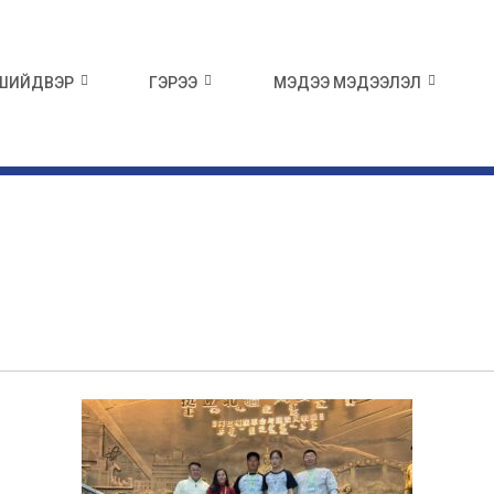
 ШИЙДВЭР
ГЭРЭЭ
МЭДЭЭ МЭДЭЭЛЭЛ