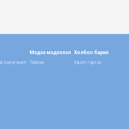
Мэдээ мэдээлэл
Холбоо барих
ий хэрэгжилт
Тайлан
Хүсэлт гаргах