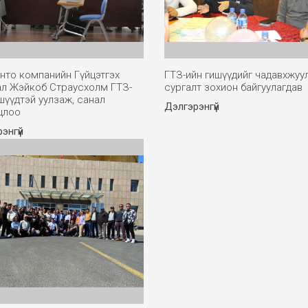
нто компанийн Гүйцэтгэх
ГТЗ-ийн гишүүдийг чадавхжуу
ал Жэйкоб Страусхолм ГТЗ-
сургалт зохион байгуулагдав
шүүдтэй уулзаж, санал
Дэлгэрэнгүй
цлоо
энгүй