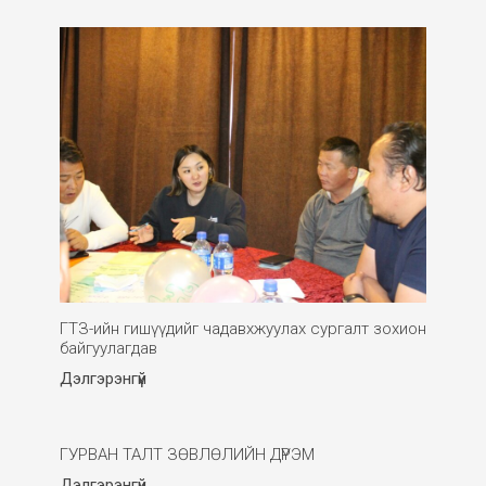
ГТЗ-ийн гишүүдийг чадавхжуулах сургалт зохион
байгуулагдав
Дэлгэрэнгүй
ГУРВАН ТАЛТ ЗӨВЛӨЛИЙН ДҮРЭМ
Дэлгэрэнгүй