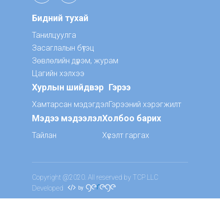
Бидний тухай
Танилцуулга
Засаглалын бүтэц
Зөвлөлийн дүрэм, журам
Цагийн хэлхээ
Хурлын шийдвэр
Гэрээ
Хамтарсан мэдэгдэл
Гэрээний хэрэгжилт
Мэдээ мэдээлэл
Холбоо барих
Тайлан
Хүсэлт гаргах
Copyright @2020. All reserved by TCP LLC
Developed
by