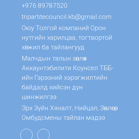
+976 89787520
tripartitecouncil.kb@gmail.com
Оюу Толгой компаний Орон
нутгийн харилцаа, тогтвортой
хөгжил ба тайлангууд
Малчдын талын зөвлөх
Aккаунтэбилити Коунсел ТББ-
ийн Гэрээний хэрэгжилтийн
байдалд хийсэн дүн
шинжилгээ
Эрх Зүйн Хяналт, Нийцэл, Зөвлөгөө,
Омбудсмены тайлан мэдээ