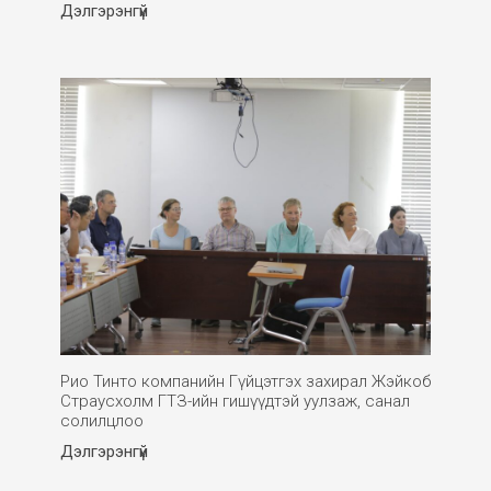
Дэлгэрэнгүй
Рио Тинто компанийн Гүйцэтгэх захирал Жэйкоб
Страусхолм ГТЗ-ийн гишүүдтэй уулзаж, санал
солилцлоо
Дэлгэрэнгүй