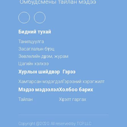
Омбудсмены тайлан мэдээ
Бидний тухай
Танилцуулга
Засаглалын бүтэц
Зөвлөлийн дүрэм, журам
Цагийн хэлхээ
Хурлын шийдвэр
Гэрээ
Хамтарсан мэдэгдэл
Гэрээний хэрэгжилт
Мэдээ мэдээлэл
Холбоо барих
Тайлан
Хүсэлт гаргах
Copyright @2020. All reserved by TCP LLC