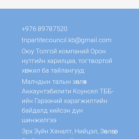
+976 89787520
tripartitecouncil.kb@gmail.com
Оюу Толгой компаний Орон
нутгийн харилцаа, тогтвортой
хөгжил ба тайлангууд
Малчдын талын зөвлөх
Aккаунтэбилити Коунсел ТББ-
ийн Гэрээний хэрэгжилтийн
байдалд хийсэн дүн
шинжилгээ
Эрх Зүйн Хяналт, Нийцэл, Зөвлөгөө,