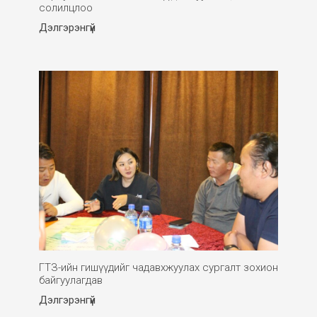
солилцлоо
Дэлгэрэнгүй
ГТЗ-ийн гишүүдийг чадавхжуулах сургалт зохион
байгуулагдав
Дэлгэрэнгүй