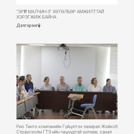
“ЭРҮҮЛ МАЛЧИН-3” ХӨТӨЛБӨР АМЖИЛТТАЙ
ХЭРЭГЖИЖ БАЙНА
Дэлгэрэнгүй
Рио Тинто компанийн Гүйцэтгэх захирал Жэйкоб
Страусхолм ГТЗ-ийн гишүүдтэй уулзаж, санал