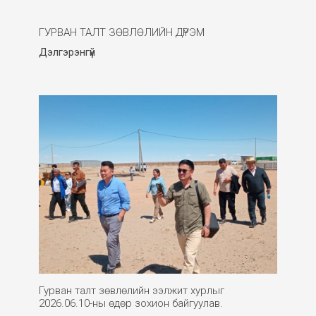
ГУРВАН ТАЛТ ЗӨВЛӨЛИЙН ДҮРЭМ
Дэлгэрэнгүй
Гурван талт зөвлөлийн ээлжит хурлыг
2026.06.10-ны өдөр зохион байгуулав.