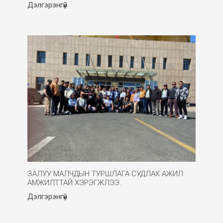
Дэлгэрэнгүй
ЗАЛУУ МАЛЧДЫН ТУРШЛАГА СУДЛАХ АЖИЛ
АМЖИЛТТАЙ ХЭРЭГЖЛЭЭ.
Дэлгэрэнгүй