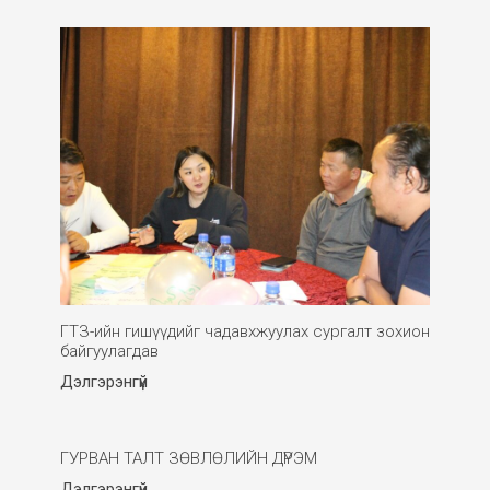
ГТЗ-ийн гишүүдийг чадавхжуулах сургалт зохион
байгуулагдав
Дэлгэрэнгүй
ГУРВАН ТАЛТ ЗӨВЛӨЛИЙН ДҮРЭМ
Дэлгэрэнгүй