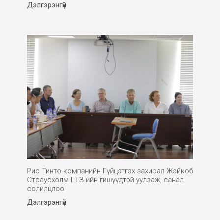
Дэлгэрэнгүй
Рио Тинто компанийн Гүйцэтгэх захирал Жэйкоб
Страусхолм ГТЗ-ийн гишүүдтэй уулзаж, санал
солилцлоо
Дэлгэрэнгүй