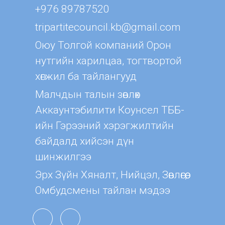
+976 89787520
tripartitecouncil.kb@gmail.com
Оюу Толгой компаний Орон
нутгийн харилцаа, тогтвортой
хөгжил ба тайлангууд
Малчдын талын зөвлөх
Aккаунтэбилити Коунсел ТББ-
ийн Гэрээний хэрэгжилтийн
байдалд хийсэн дүн
шинжилгээ
Эрх Зүйн Хяналт, Нийцэл, Зөвлөгөө,
Омбудсмены тайлан мэдээ