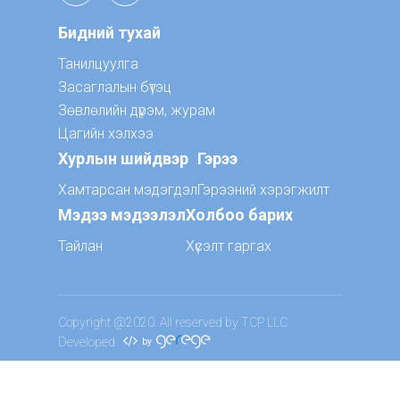
Бидний тухай
Танилцуулга
Засаглалын бүтэц
Зөвлөлийн дүрэм, журам
Цагийн хэлхээ
Хурлын шийдвэр
Гэрээ
Хамтарсан мэдэгдэл
Гэрээний хэрэгжилт
Мэдээ мэдээлэл
Холбоо барих
Тайлан
Хүсэлт гаргах
Copyright @2020. All reserved by TCP LLC
Developed
by