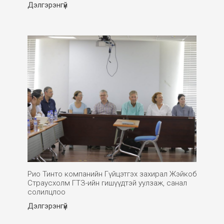
Дэлгэрэнгүй
Рио Тинто компанийн Гүйцэтгэх захирал Жэйкоб
Страусхолм ГТЗ-ийн гишүүдтэй уулзаж, санал
солилцлоо
Дэлгэрэнгүй