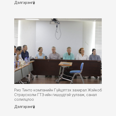
Дэлгэрэнгүй
Рио Тинто компанийн Гүйцэтгэх захирал Жэйкоб
Страусхолм ГТЗ-ийн гишүүдтэй уулзаж, санал
солилцлоо
Дэлгэрэнгүй