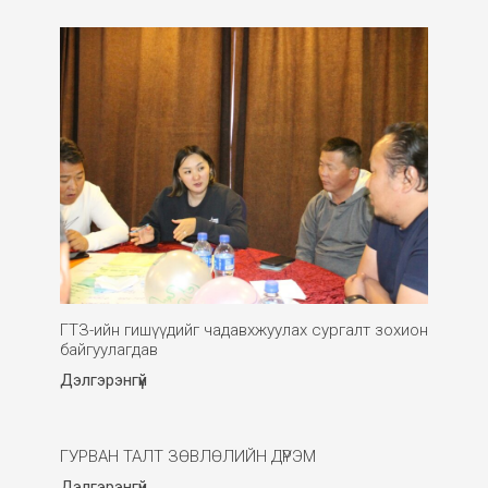
ГТЗ-ийн гишүүдийг чадавхжуулах сургалт зохион
байгуулагдав
Дэлгэрэнгүй
ГУРВАН ТАЛТ ЗӨВЛӨЛИЙН ДҮРЭМ
Дэлгэрэнгүй