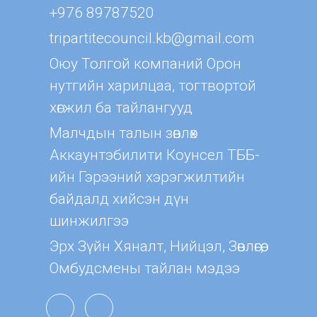
+976 89787520
tripartitecouncil.kb@gmail.com
Оюу Толгой компаний Орон
нутгийн харилцаа, тогтвортой
хөгжил ба тайлангууд
Малчдын талын зөвлөх
Aккаунтэбилити Коунсел ТББ-
ийн Гэрээний хэрэгжилтийн
байдалд хийсэн дүн
шинжилгээ
Эрх Зүйн Хяналт, Нийцэл, Зөвлөгөө,
Омбудсмены тайлан мэдээ