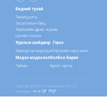
Бидний тухай
Танилцуулга
Засаглалын бүтэц
Зөвлөлийн дүрэм, журам
Цагийн хэлхээ
Хурлын шийдвэр
Гэрээ
Хамтарсан мэдэгдэл
Гэрээний хэрэгжилт
Мэдээ мэдээлэл
Холбоо барих
Тайлан
Хүсэлт гаргах
Copyright @2020. All reserved by TCP LLC
Developed
by