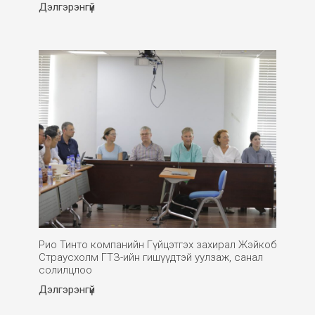
Дэлгэрэнгүй
Рио Тинто компанийн Гүйцэтгэх захирал Жэйкоб
Страусхолм ГТЗ-ийн гишүүдтэй уулзаж, санал
солилцлоо
Дэлгэрэнгүй