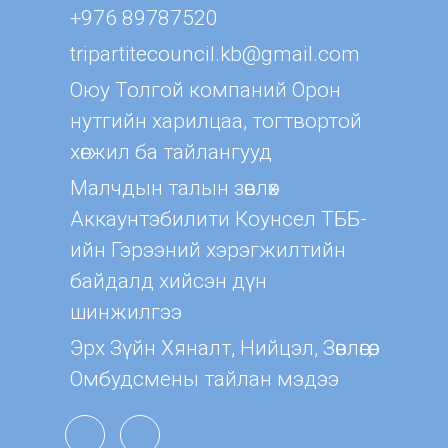
+976 89787520
tripartitecouncil.kb@gmail.com
Оюу Толгой компаний Орон
нутгийн харилцаа, тогтвортой
хөгжил ба тайлангууд
Малчдын талын зөвлөх
Aккаунтэбилити Коунсел ТББ-
ийн Гэрээний хэрэгжилтийн
байдалд хийсэн дүн
шинжилгээ
Эрх Зүйн Хяналт, Нийцэл, Зөвлөгөө,
Омбудсмены тайлан мэдээ