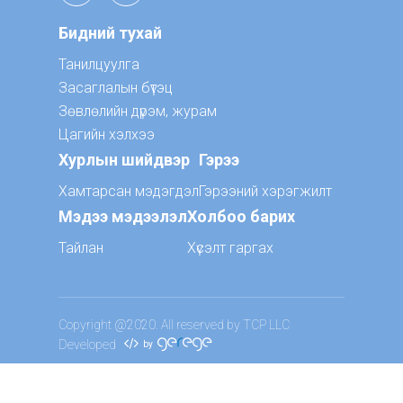
Бидний тухай
Танилцуулга
Засаглалын бүтэц
Зөвлөлийн дүрэм, журам
Цагийн хэлхээ
Хурлын шийдвэр
Гэрээ
Хамтарсан мэдэгдэл
Гэрээний хэрэгжилт
Мэдээ мэдээлэл
Холбоо барих
Тайлан
Хүсэлт гаргах
Copyright @2020. All reserved by TCP LLC
Developed
by