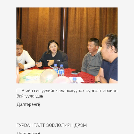
ГТЗ-ийн гишүүдийг чадавхжуулах сургалт зохион
байгуулагдав
Дэлгэрэнгүй
ГУРВАН ТАЛТ ЗӨВЛӨЛИЙН ДҮРЭМ
Дэлгэрэнгүй