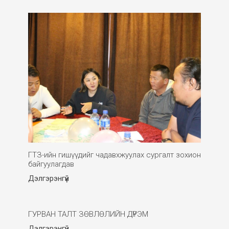
ГТЗ-ийн гишүүдийг чадавхжуулах сургалт зохион
байгуулагдав
Дэлгэрэнгүй
ГУРВАН ТАЛТ ЗӨВЛӨЛИЙН ДҮРЭМ
Дэлгэрэнгүй