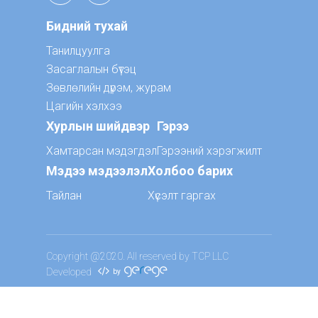
Бидний тухай
Танилцуулга
Засаглалын бүтэц
Зөвлөлийн дүрэм, журам
Цагийн хэлхээ
Хурлын шийдвэр
Гэрээ
Хамтарсан мэдэгдэл
Гэрээний хэрэгжилт
Мэдээ мэдээлэл
Холбоо барих
Тайлан
Хүсэлт гаргах
Copyright @2020. All reserved by TCP LLC
Developed
by