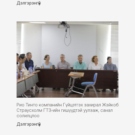
Дэлгэрэнгүй
Рио Тинто компанийн Гүйцэтгэх захирал Жэйкоб
Страусхолм ГТЗ-ийн гишүүдтэй уулзаж, санал
солилцлоо
Дэлгэрэнгүй