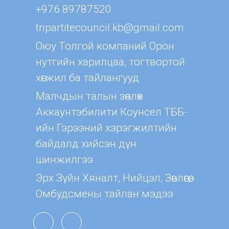
+976 89787520
tripartitecouncil.kb@gmail.com
Оюу Толгой компаний Орон
нутгийн харилцаа, тогтвортой
хөгжил ба тайлангууд
Малчдын талын зөвлөх
Aккаунтэбилити Коунсел ТББ-
ийн Гэрээний хэрэгжилтийн
байдалд хийсэн дүн
шинжилгээ
Эрх Зүйн Хяналт, Нийцэл, Зөвлөгөө,
Омбудсмены тайлан мэдээ