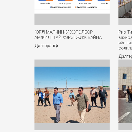
“ЭРҮҮЛ МАЛЧИН-3” ХӨТӨЛБӨР
Рио Ти
АМЖИЛТТАЙ ХЭРЭГЖИЖ БАЙНА
захир
ийн ги
Дэлгэрэнгүй
солил
Дэлгэр