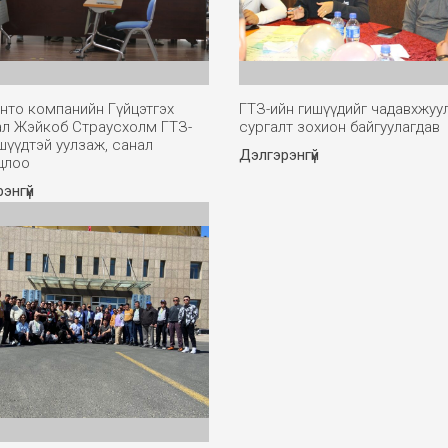
нто компанийн Гүйцэтгэх
ГТЗ-ийн гишүүдийг чадавхжуу
ал Жэйкоб Страусхолм ГТЗ-
сургалт зохион байгуулагдав
шүүдтэй уулзаж, санал
Дэлгэрэнгүй
цлоо
энгүй