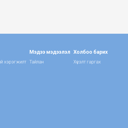
Мэдээ мэдээлэл
Холбоо барих
ий хэрэгжилт
Тайлан
Хүсэлт гаргах