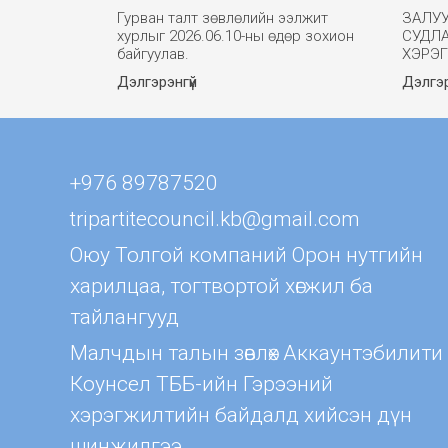
Гурван талт зөвлөлийн ээлжит
ЗАЛУ
хурлыг 2026.06.10-ны өдөр зохион
СУДЛ
байгуулав.
ХЭРЭ
Дэлгэрэнгүй
Дэлгэр
+976 89787520
tripartitecouncil.kb@gmail.com
Оюу Толгой компаний Орон нутгийн
харилцаа, тогтвортой хөгжил ба
тайлангууд
Малчдын талын зөвлөх Aккаунтэбилити
Коунсел ТББ-ийн Гэрээний
хэрэгжилтийн байдалд хийсэн дүн
шинжилгээ