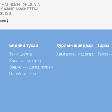
У МАЛЧДЫН ТУРШЛАГА
АХ АЖИЛ АМЖИЛТТАЙ
ГЖЛЭЭ.
энгүй
Бидний тухай
Хурлын шийдвэр
Гэрээ
Танилцуулга
Хамтарсан мэдэгдэл
Гэрээн
Засаглалын бүтэц
Зөвлөлийн дүрэм, журам
Цагийн хэлхээ