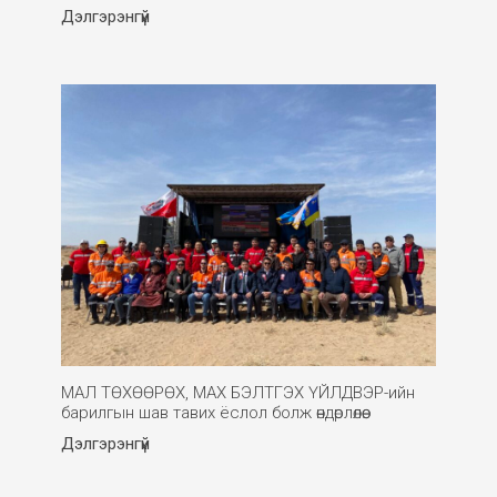
Дэлгэрэнгүй
МАЛ ТӨХӨӨРӨХ, МАХ БЭЛТГЭХ ҮЙЛДВЭР-ийн
барилгын шав тавих ёслол болж өндөрлөлөө.
Дэлгэрэнгүй