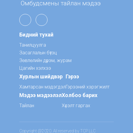
Омбудсмены тайлан мэдээ
Бидний тухай
Танилцуулга
Засаглалын бүтэц
Зөвлөлийн дүрэм, журам
Цагийн хэлхээ
Хурлын шийдвэр
Гэрээ
Хамтарсан мэдэгдэл
Гэрээний хэрэгжилт
Мэдээ мэдээлэл
Холбоо барих
Тайлан
Хүсэлт гаргах
Copyright @2020. All reserved by TCP LLC