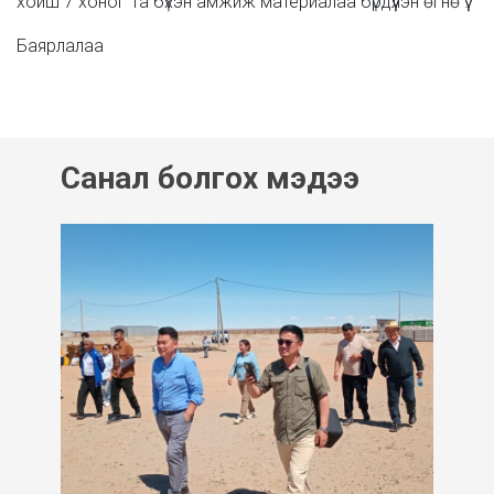
хойш 7 хоног Та бүхэн амжиж материалаа бүрдүүлэн өгнө үү.
Баярлалаа
Санал болгох мэдээ