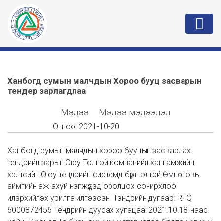
Ханбогд сумын малчдын Хороо бууц засварын
тендер зарлагдлаа
Мэдээ
Мэдээ мэдээлэл
Огноо:
2021-10-20
Ханбогд сумын малчдын хороо бууцыг засварлах
тендрийн зарыг Оюу Толгой компанийн хангамжийн
хэлтсийн Оюу тендрийн системд бүртгэлтэй Өмнөговь
аймгийн аж ахуй нэгжүүдэд оролцох сонирхлоо
илэрхийлэх урилга илгээсэн. Тэндрийн дугаар: RFQ
6000872456 Тендрийн дуусах хугацаа: 2021.10.18-наас