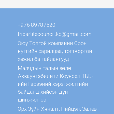
+976 89787520
tripartitecouncil.kb@gmail.com
Оюу Толгой компаний Орон
нутгийн харилцаа, тогтвортой
хөгжил ба тайлангууд
Малчдын талын зөвлөх
Aккаунтэбилити Коунсел ТББ-
ийн Гэрээний хэрэгжилтийн
байдалд хийсэн дүн
шинжилгээ
Эрх Зүйн Хяналт, Нийцэл, Зөвлөгөө,