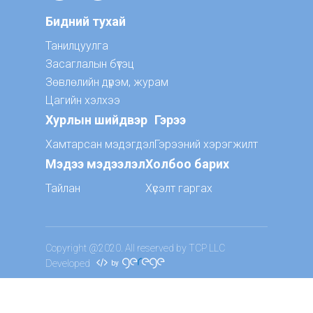
Бидний тухай
Танилцуулга
Засаглалын бүтэц
Зөвлөлийн дүрэм, журам
Цагийн хэлхээ
Хурлын шийдвэр
Гэрээ
Хамтарсан мэдэгдэл
Гэрээний хэрэгжилт
Мэдээ мэдээлэл
Холбоо барих
Тайлан
Хүсэлт гаргах
Copyright @2020. All reserved by TCP LLC
Developed
by