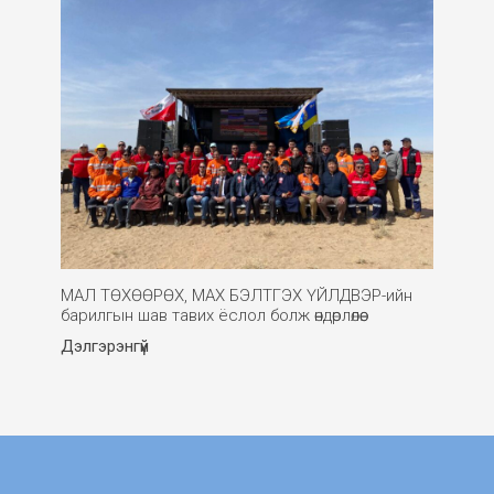
МАЛ ТӨХӨӨРӨХ, МАХ БЭЛТГЭХ ҮЙЛДВЭР-ийн
барилгын шав тавих ёслол болж өндөрлөлөө.
Дэлгэрэнгүй