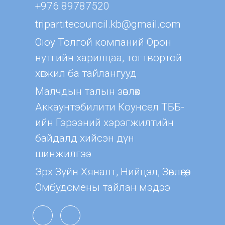
+976 89787520
tripartitecouncil.kb@gmail.com
Оюу Толгой компаний Орон
нутгийн харилцаа, тогтвортой
хөгжил ба тайлангууд
Малчдын талын зөвлөх
Aккаунтэбилити Коунсел ТББ-
ийн Гэрээний хэрэгжилтийн
байдалд хийсэн дүн
шинжилгээ
Эрх Зүйн Хяналт, Нийцэл, Зөвлөгөө,
Омбудсмены тайлан мэдээ