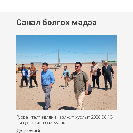
Санал болгох мэдээ
Гурван талт зөвлөлийн ээлжит хурлыг 2026.06.10-
ны өдөр зохион байгуулав.
Дэлгэрэнгүй