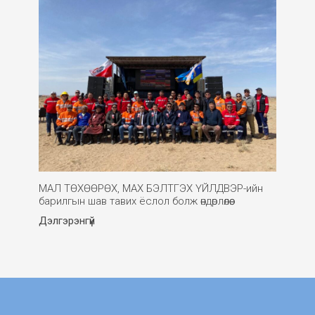
МАЛ ТӨХӨӨРӨХ, МАХ БЭЛТГЭХ ҮЙЛДВЭР-ийн
барилгын шав тавих ёслол болж өндөрлөлөө.
Дэлгэрэнгүй