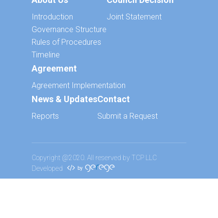
Introduction
Joint Statement
Governance Structure
Rules of Procedures
Timeline
Agreement
Agreement Implementation
News & Updates
Contact
Reports
Submit a Request
Copyright @2020. All reserved by TCP LLC
Developed
by