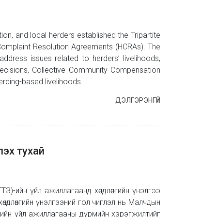
n, and local herders established the Tripartite
 Complaint Resolution Agreements (HCRAs). The
ddress issues related to herders’ livelihoods,
decisions, Collective Community Compensation
rding-based livelihoods.
ДЭЛГЭРЭНГҮЙ
лэх тухай
ГТЗ)-ийн үйл ажиллагаанд хөндлөнгийн үнэлгээ
хөндлөнгийн үнэлгээний гол чиглэл нь Малчдын
ийн үйл ажиллагааны дүрмийн хэрэгжилтийг