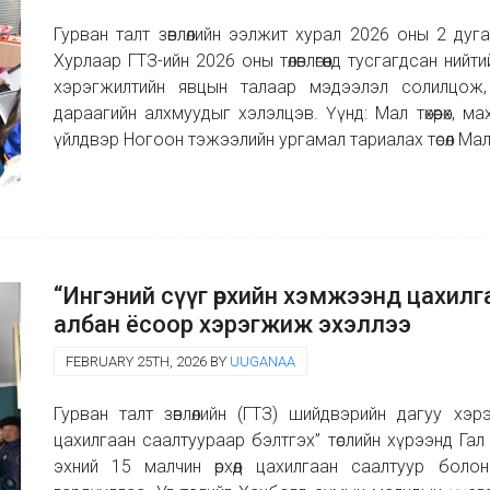
Гурван талт зөвлөлийн ээлжит хурал 2026 оны 2 дуга
Хурлаар ГТЗ-ийн 2026 оны төлөвлөгөөнд тусгагдсан нийтий
хэрэгжилтийн явцын талаар мэдээлэл солилцож
дараагийн алхмуудыг хэлэлцэв. Үүнд: Мал төхөөрөх,
үйлдвэр Ногоон тэжээлийн ургамал тариалах төсөл Мал
“Ингэний сүүг өрхийн хэмжээнд цахилга
албан ёсоор хэрэгжиж эхэллээ
FEBRUARY 25TH, 2026 BY
UUGANAA
Гурван талт зөвлөлийн (ГТЗ) шийдвэрийн дагуу хэ
цахилгаан саалтуураар бэлтгэх” төслийн хүрээнд Г
эхний 15 малчин өрхөд цахилгаан саалтуур болон 