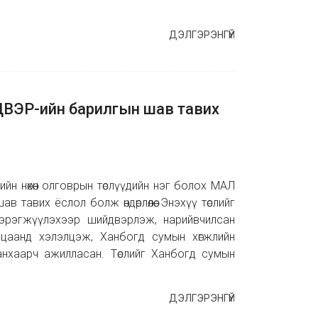
ДЭЛГЭРЭНГҮЙ
ЭР-ийн барилгын шав тавих
ийн нөхөн олговрын төслүүдийн нэг болох МАЛ
вих ёслол болж өндөрлөлөө. Энэхүү төслийг
эрэгжүүлэхээр шийдвэрлэж, нарийвчилсан
угацаанд хэлэлцэж, Ханбогд сумын хөгжлийн
н анхаарч ажилласан. Төслийг Ханбогд сумын
ДЭЛГЭРЭНГҮЙ