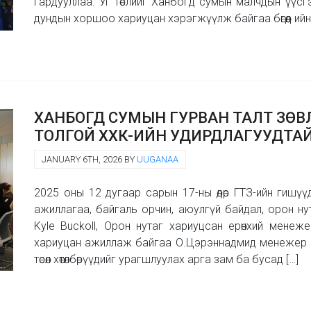
гардууллаа. Уг төслийг Ханбогд сумын малчдын үүсг
дундын хоршоо хариуцан хэрэгжүүлж байгаа бөгөөд ийнх
ХАНБОГД СУМЫН ГУРВАН ТАЛТ ЗӨ
ТОЛГОЙ ХХК-ИЙН УДИРДЛАГУУДТАЙ
JANUARY 6TH, 2026 BY
UUGANAA
2025 оны 12 дугаар сарын 17-ны өдөр ГТЗ-ийн гишү
ажиллагаа, байгаль орчин, аюулгүй байдал, орон ну
Kyle Buckoll, Орон нутаг хариуцсан ерөнхий менежер
хариуцан ажиллаж байгаа О.Цэрэннадмид менежер н
төсөл хөтөлбөрүүдийг урагшлуулах арга зам ба бусад […]