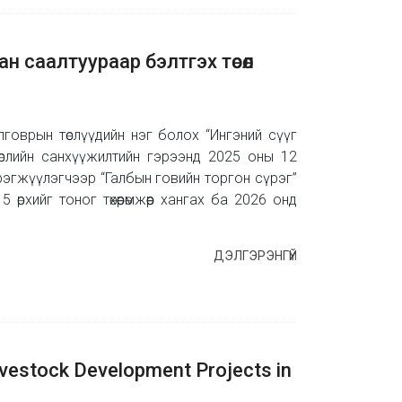
н саалтуураар бэлтгэх төсөл
лговрын төслүүдийн нэг болох “Ингэний сүүг
өслийн санхүүжилтийн гэрээнд 2025 оны 12
хэрэгжүүлэгчээр “Галбын говийн торгон сүрэг”
рхийг тоног төхөөрөмжөөр хангах ба 2026 онд
ДЭЛГЭРЭНГҮЙ
vestock Development Projects in