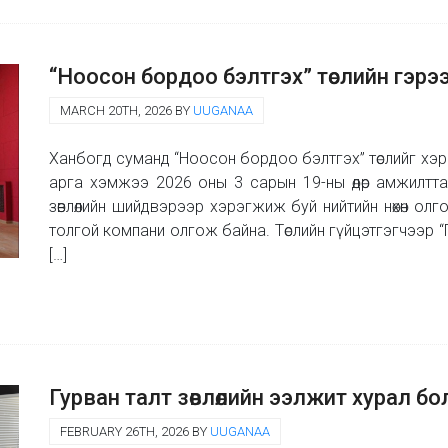
“Ноосон бордоо бэлтгэх” төслийн гэрэ
MARCH 20TH, 2026 BY
UUGANAA
Ханбогд суманд “Ноосон бордоо бэлтгэх” төслийг хэ
арга хэмжээ 2026 оны 3 сарын 19-ны өдөр амжилттай
зөвлөлийн шийдвэрээр хэрэгжиж буй нийтийн нөхөн олго
толгой компани олгож байна. Төслийн гүйцэтгэгчээр 
[…]
Гурван талт зөвлөлийн ээлжит хурал б
FEBRUARY 26TH, 2026 BY
UUGANAA