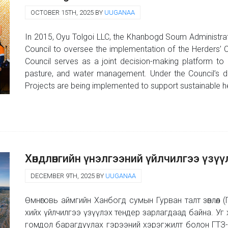
OCTOBER 15TH, 2025 BY
UUGANAA
In 2015, Oyu Tolgoi LLC, the Khanbogd Soum Administratio
Council to oversee the implementation of the Herders’
Council serves as a joint decision-making platform to a
pasture, and water management. Under the Council’s 
Projects are being implemented to support sustainable he
Хөндлөнгийн үнэлгээний үйлчилгээ үзүү
DECEMBER 9TH, 2025 BY
UUGANAA
Өмнөговь аймгийн Ханбогд сумын Гурван талт зөвлөл (
хийх үйлчилгээ үзүүлэх тендер зарлагдаад байна. Уг 
гомдол барагдуулах гэрээний хэрэгжилт болон ГТЗ-