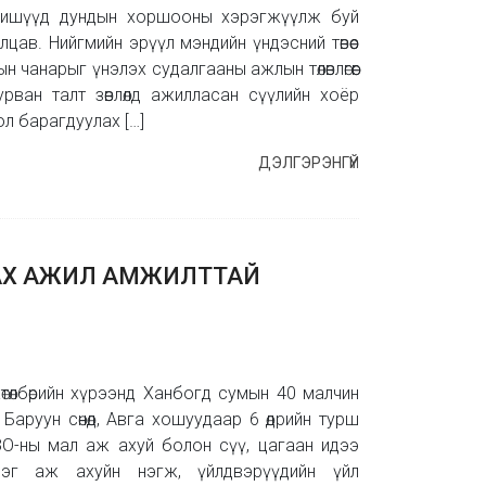
н гишүүд дундын хоршооны хэрэгжүүлж буй
лцав. Нийгмийн эрүүл мэндийн үндэсний төвөөс
 чанарыг үнэлэх судалгааны ажлын төлөвлөгөөг
 Гурван талт зөвлөлд ажилласан сүүлийн хоёр
л барагдуулах […]
ДЭЛГЭРЭНГҮЙ
АХ АЖИЛ АМЖИЛТТАЙ
 хөтөлбөрийн хүрээнд Ханбогд сумын 40 малчин
Баруун сөнөд, Авга хошуудаар 6 өдрийн турш
О-ны мал аж ахуй болон сүү, цагаан идээ
дэг аж ахуйн нэгж, үйлдвэрүүдийн үйл