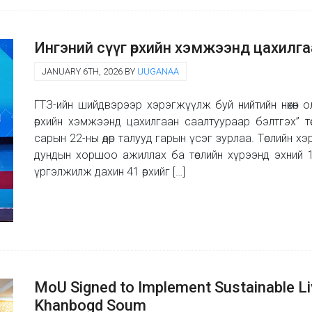
Ингэний сүүг өрхийн хэмжээнд цахилгаа
JANUARY 6TH, 2026 BY
UUGANAA
ГТЗ-ийн шийдвэрээр хэрэгжүүлж буй нийтийн нөхөн о
өрхийн хэмжээнд цахилгаан саалтуураар бэлтгэх” т
сарын 22-ны өдөр талууд гарын үсэг зурлаа. Төслийн 
дундын хоршоо ажиллах ба төслийн хүрээнд эхний 15 ө
үргэлжилж дахин 41 өрхийг […]
MoU Signed to Implement Sustainable Li
Khanbogd Soum