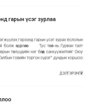
энд гарын үсэг зурлаа
рэгжүүлэх гэрээнд гарын үсэг зурах ёслолын
 болж өндөрлөлөө. Тус төсөл нь Гурван талт
врын төслүүдийн нэг бөгөөд санхүүжилтийг Оюу
“Галбын говийн торгон сүрэг” дундын хоршоо
ДЭЛГЭРЭНГҮЙ
оллоо