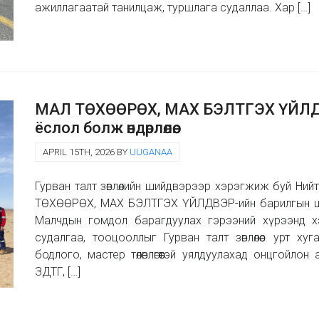
ажиллагаатай танилцаж, туршлага судаллаа. Хар […]
МАЛ ТӨХӨӨРӨХ, МАХ БЭЛТГЭХ ҮЙЛДВ
ёслол болж өндөрлөлөө.
APRIL 15TH, 2026 BY
UUGANAA
Гурван талт зөвлөлийн шийдвэрээр хэрэгжиж буй Нийт
ТӨХӨӨРӨХ, МАХ БЭЛТГЭХ ҮЙЛДВЭР-ийн барилгын шав та
Малчдын гомдол барагдуулах гэрээний хүрээнд х
судалгаа, тооцооллыг Гурван талт зөвлөлөөс урт х
бодлого, мастер төлөвлөгөөтэй уялдуулахад онцгойло
ЗДТГ, […]