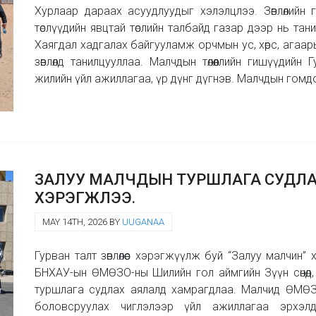
Хурлаар дараах асуудлуудыг хэлэлцлээ. Зөвлөлий
төслүүдийн явцтай төслийн талбайд газар дээр нь тани
Хаягдал хадгалах байгууламж орчмын ус, хөрс, агаарын
зөвлөлд танилцууллаа. Малчдын төлөөллийн гишүүдийн
жилийн үйл ажиллагаа, үр дүнг дүгнэв. Малчдын гомдо
ЗАЛУУ МАЛЧДЫН ТУРШЛАГА СУДЛ
ХЭРЭГЖЛЭЭ.
MAY 14TH, 2026 BY
UUGANAA
Гурван талт зөвлөлөөс хэрэгжүүлж буй “Залуу малчин”
БНХАУ-ын ӨМӨЗО-ны Шилийн гол аймгийн Зүүн сөнөд, 
туршлага судлах аялалд хамрагдлаа. Малчид ӨМӨЗ
боловсруулах чиглэлээр үйл ажиллагаа эрхэл