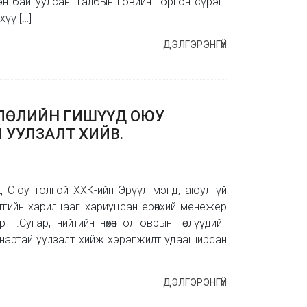
эн байгуулсан “Галбын говийн торгон сүрэг”
үү […]
ДЭЛГЭРЭНГҮЙ
ВЛӨЛИЙН ГИШҮҮД ОЮУ
 УУЛЗАЛТ ХИЙВ.
үд Оюу толгой ХХК-ийн Эрүүл мэнд, аюулгүй
тгийн харилцааг хариуцсан ерөнхий менежер
 Г.Сугар, нийтийн нөхөн олговрын төслүүдийг
артай уулзалт хийж хэрэгжилт удааширсан
ДЭЛГЭРЭНГҮЙ