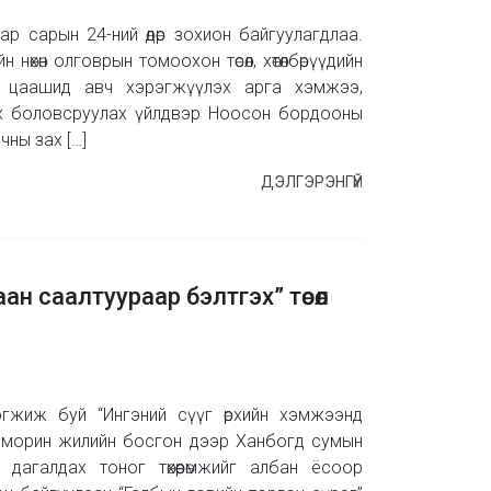
ар сарын 24-ний өдөр зохион байгуулагдлаа.
н нөхөн олговрын томоохон төсөл, хөтөлбөрүүдийн
, цаашид авч хэрэгжүүлэх арга хэмжээ,
 мах боловсруулах үйлдвэр Ноосон бордооны
чны зах […]
ДЭЛГЭРЭНГҮЙ
ан саалтуураар бэлтгэх” төсөл
рэгжиж буй “Ингэний сүүг өрхийн хэмжээнд
ал морин жилийн босгон дээр Ханбогд сумын
дагалдах тоног төхөөрөмжийг албан ёсоор