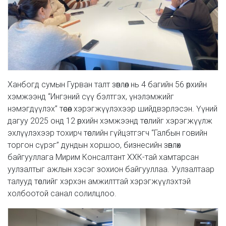
Ханбогд сумын Гурван талт зөвлөл нь 4 багийн 56 өрхийн
хэмжээнд “Ингэний сүү бэлтгэх, үнэлэмжийг
нэмэгдүүлэх” төсөл хэрэгжүүлэхээр шийдвэрлэсэн. Үүний
дагуу 2025 онд 12 өрхийн хэмжээнд төслийг хэрэгжүүлж
эхлүүлэхээр тохирч төслийн гүйцэтгэгч “Галбын говийн
торгон сүрэг” дундын хоршоо, бизнесийн зөвлөх
байгууллага Мирим Консалтант ХХК-тай хамтарсан
уулзалтыг ажлын хэсэг зохион байгууллаа. Уулзалтаар
талууд төслийг хэрхэн амжилттай хэрэгжүүлэхтэй
холбоотой санал солилцлоо.