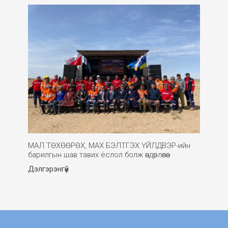
МАЛ ТӨХӨӨРӨХ, МАХ БЭЛТГЭХ ҮЙЛДВЭР-ийн
барилгын шав тавих ёслол болж өндөрлөлөө.
Дэлгэрэнгүй