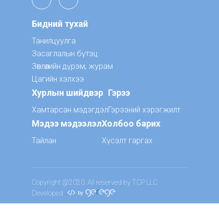
Бидний тухай
Танилцуулга
Засаглалын бүтэц
Зөвлөлийн дүрэм, журам
Цагийн хэлхээ
Хурлын шийдвэр
Гэрээ
Хамтарсан мэдэгдэл
Гэрээний хэрэгжилт
Мэдээ мэдээлэл
Холбоо барих
Тайлан
Хүсэлт гаргах
Copyright @2020. All reserved by TCP LLC
Developed
by