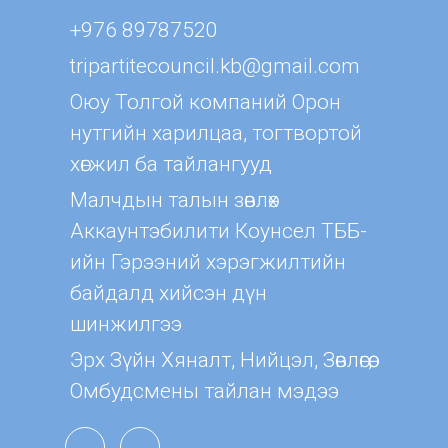
+976 89787520
tripartitecouncil.kb@gmail.com
Оюу Толгой компаний Орон
нутгийн харилцаа, тогтвортой
хөгжил ба тайлангууд
Малчдын талын зөвлөх
Aккаунтэбилити Коунсел ТББ-
ийн Гэрээний хэрэгжилтийн
байдалд хийсэн дүн
шинжилгээ
Эрх Зүйн Хяналт, Нийцэл, Зөвлөгөө,
Омбудсмены тайлан мэдээ