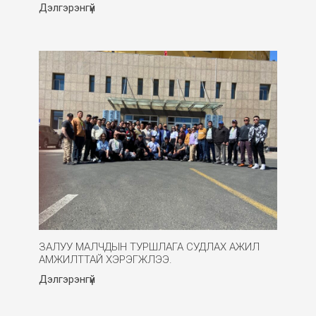
Дэлгэрэнгүй
ЗАЛУУ МАЛЧДЫН ТУРШЛАГА СУДЛАХ АЖИЛ
АМЖИЛТТАЙ ХЭРЭГЖЛЭЭ.
Дэлгэрэнгүй