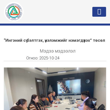
“Ингэний сүү бэлтгэх, үнэлэмжийг нэмэгдүүлэх” төсөл
Мэдээ мэдээлэл
Огноо:
2025-10-24