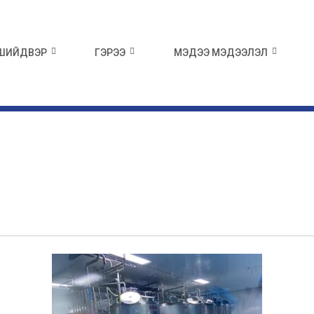
 ШИЙДВЭР
ГЭРЭЭ
МЭДЭЭ МЭДЭЭЛЭЛ