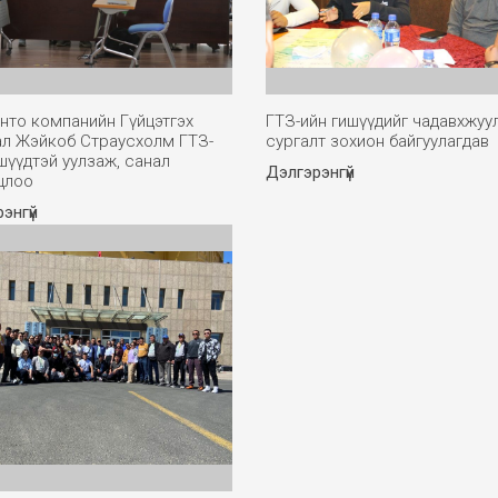
нто компанийн Гүйцэтгэх
ГТЗ-ийн гишүүдийг чадавхжуу
ал Жэйкоб Страусхолм ГТЗ-
сургалт зохион байгуулагдав
шүүдтэй уулзаж, санал
Дэлгэрэнгүй
цлоо
энгүй