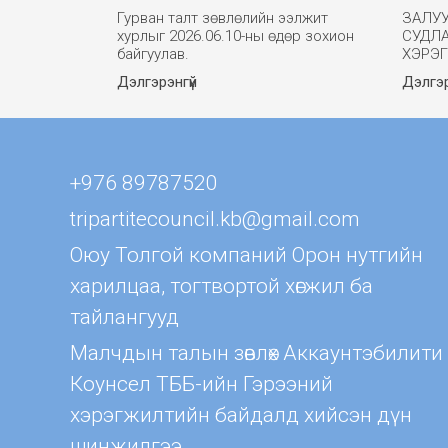
Гурван талт зөвлөлийн ээлжит
ЗАЛУ
хурлыг 2026.06.10-ны өдөр зохион
СУДЛ
байгуулав.
ХЭРЭ
Дэлгэрэнгүй
Дэлгэр
+976 89787520
tripartitecouncil.kb@gmail.com
Оюу Толгой компаний Орон нутгийн
харилцаа, тогтвортой хөгжил ба
тайлангууд
Малчдын талын зөвлөх Aккаунтэбилити
Коунсел ТББ-ийн Гэрээний
хэрэгжилтийн байдалд хийсэн дүн
шинжилгээ