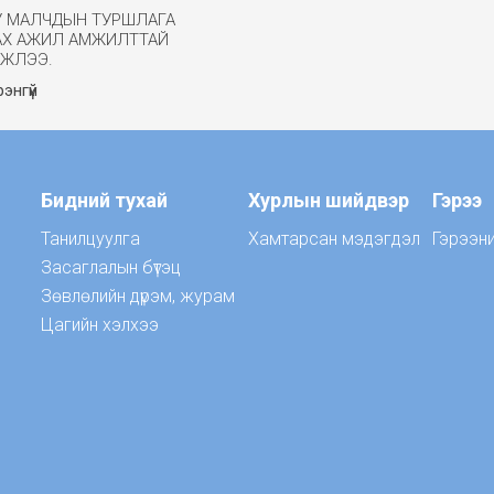
У МАЛЧДЫН ТУРШЛАГА
АХ АЖИЛ АМЖИЛТТАЙ
ГЖЛЭЭ.
энгүй
Бидний тухай
Хурлын шийдвэр
Гэрээ
Танилцуулга
Хамтарсан мэдэгдэл
Гэрээн
Засаглалын бүтэц
Зөвлөлийн дүрэм, журам
Цагийн хэлхээ