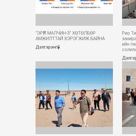
“ЭРҮҮЛ МАЛЧИН-3” ХӨТӨЛБӨР
Рио Ти
АМЖИЛТТАЙ ХЭРЭГЖИЖ БАЙНА
захир
ийн ги
Дэлгэрэнгүй
солил
Дэлгэр