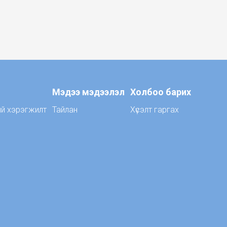
Мэдээ мэдээлэл
Холбоо барих
ий хэрэгжилт
Тайлан
Хүсэлт гаргах