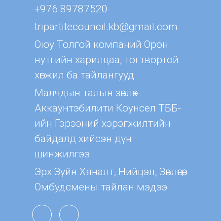
+976 89787520
tripartitecouncil.kb@gmail.com
Оюу Толгой компаний Орон
нутгийн харилцаа, тогтвортой
хөгжил ба тайлангууд
Малчдын талын зөвлөх
Aккаунтэбилити Коунсел ТББ-
ийн Гэрээний хэрэгжилтийн
байдалд хийсэн дүн
шинжилгээ
Эрх Зүйн Хяналт, Нийцэл, Зөвлөгөө,
Омбудсмены тайлан мэдээ