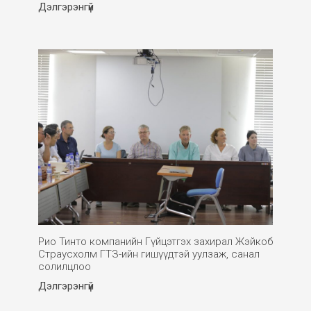
Дэлгэрэнгүй
Рио Тинто компанийн Гүйцэтгэх захирал Жэйкоб
Страусхолм ГТЗ-ийн гишүүдтэй уулзаж, санал
солилцлоо
Дэлгэрэнгүй