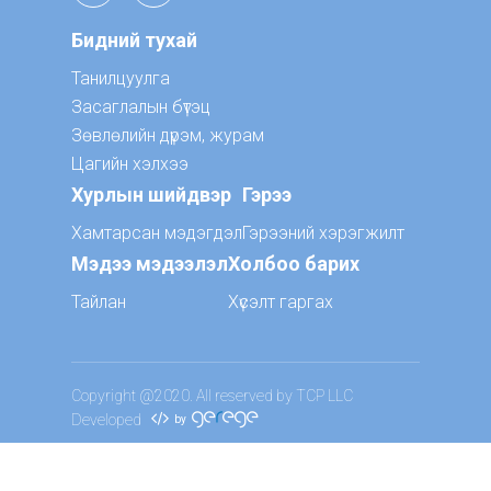
Бидний тухай
Танилцуулга
Засаглалын бүтэц
Зөвлөлийн дүрэм, журам
Цагийн хэлхээ
Хурлын шийдвэр
Гэрээ
Хамтарсан мэдэгдэл
Гэрээний хэрэгжилт
Мэдээ мэдээлэл
Холбоо барих
Тайлан
Хүсэлт гаргах
Copyright @2020. All reserved by TCP LLC
Developed
by