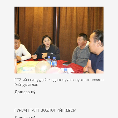
ГТЗ-ийн гишүүдийг чадавхжуулах сургалт зохион
байгуулагдав
Дэлгэрэнгүй
ГУРВАН ТАЛТ ЗӨВЛӨЛИЙН ДҮРЭМ
Дэлгэрэнгүй