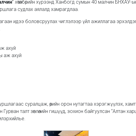
алчин
” хөтөлбөрийн хүрээнд Ханбогд сумын 40 малчин БНХАУ-ы
туршлага судлах аялалд хамрагдлаа.
гаан идээ боловсруулах чиглэлээр үйл ажиллагаа эрхэлдэг
.
аж ахуй
ы аж ахуй
уршлагаас суралцаж, өөрийн орон нутагтаа хэрэгжүүлэх, хамт
Гурван талт зөвлөлийн гишүүд, зохион байгуулсан “Алтан ха
илэрхийлье.