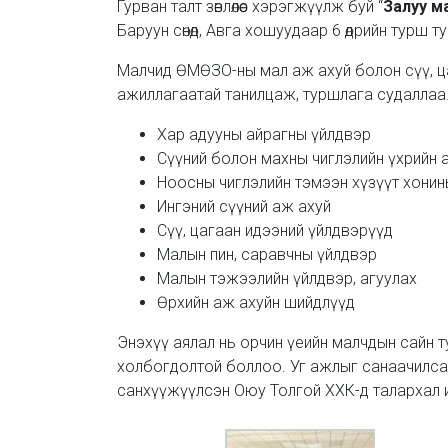
Гурван талт зөвлөлөөс хэрэгжүүлж буй “
Залуу м
Баруун сөнөд, Авга хошуудаар 6 өдрийн турш 
Малчид ӨМӨЗО-ны мал аж ахуй болон сүү, ца
ажиллагаатай танилцаж, туршлага судаллаа
Хар адууны айрагны үйлдвэр
Сүүний болон махны чиглэлийн үхрийн 
Ноосны чиглэлийн тэмээн хүзүүт хонин
Ингэний сүүний аж ахуй
Сүү, цагаан идээний үйлдвэрүүд
Малын пин, саравчны үйлдвэр
Малын тэжээлийн үйлдвэр, агуулах
Өрхийн аж ахуйн шийдлүүд
Энэхүү аялал нь орчин үеийн малчдын сайн т
холбогдолтой боллоо. Уг ажлыг санаачилсан 
санхүүжүүлсэн Оюу Толгой ХХК-д талархал 