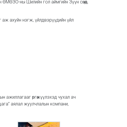
н ӨМӨЗО-ны Шилийн гол аймгийн Зүүн сөнөд,
 аж ахуйн нэгж, үйлдвэрүүдийн үйл
ын ажиллагааг өргөжүүлэхэд чухал ач
рцага” аялал жуулчлалын компани,